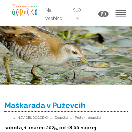
Na
SLO
vsebino
MENU
Maškarada v Puževcih
NOVICE&DOGODKI
Dogodki
Pretekli dogodki
sobota, 1. marec 2025, od 18.00 naprej