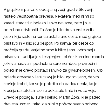
V grajskem parku, ki obdaja največji grad v Sloveniji,
rastejo večstoletna drevesa. Nekatera med njimi so
zaradi starosti in bolezni lahko nevarna, zato jih je
potrebno odstraniti. Takšno je bilo drevo vrste veliki
jêsen, ki je raslo na koncu asfaltirane ceste med grajsko
pristavo in v križišču pešpoti Po kamlaj ter ceste do
pročelja gradu. Verjetno smo k hitrejšemu odmiranju
prispevali tudi ljudje s tesnjenjem tal čez korenine, morda
je kriva narava in podnebne spremembe s prevročimi
poletji in je drevo postalo ranljivo za glivične bolezni. Ob
ogledu drevesa v letu 2024 je bilo ugotovljeno, da vrh
krošnje trohni, kar se je potrdilo ob padcu debla, ko je
krošnja razletela in so se pokazale trhle in votle veje.
Drevo je požagal izurjen sekač, Martin Žökš, ki je padec
drevesa usmeril tako, da ni bilo poškodovano nobeno