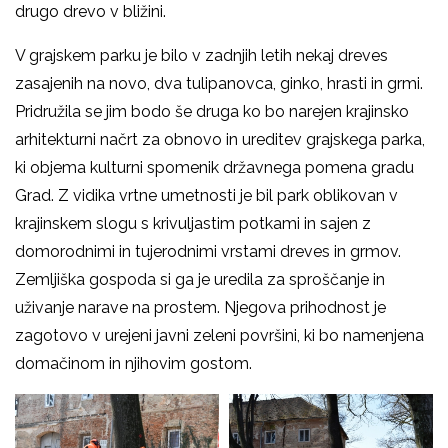
drugo drevo v bližini.
V grajskem parku je bilo v zadnjih letih nekaj dreves
zasajenih na novo, dva tulipanovca, ginko, hrasti in grmi.
Pridružila se jim bodo še druga ko bo narejen krajinsko
arhitekturni načrt za obnovo in ureditev grajskega parka,
ki objema kulturni spomenik državnega pomena gradu
Grad. Z vidika vrtne umetnosti je bil park oblikovan v
krajinskem slogu s krivuljastim potkami in sajen z
domorodnimi in tujerodnimi vrstami dreves in grmov.
Zemljiška gospoda si ga je uredila za sproščanje in
uživanje narave na prostem. Njegova prihodnost je
zagotovo v urejeni javni zeleni površini, ki bo namenjena
domačinom in njihovim gostom.