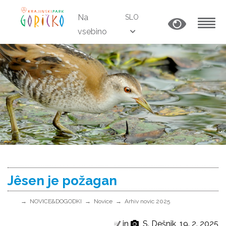
Na
SLO
vsebino
MENU
Jêsen je požagan
NOVICE&DOGODKI
Novice
Arhiv novic 2025
in
S. Dešnik, 19. 2. 2025