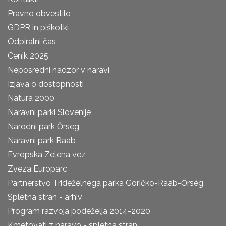
Pravno obvestilo
GDPR in piškotki
Odpiralni čas
Cenik 2025
Neposredni nadzor v naravi
Izjava o dostopnosti
Natura 2000
Naravni parki Slovenije
Narodni park Őrseg
Naravni park Raab
Evropska Zelena vez
Zveza Europarc
Partnerstvo Trideželnega parka Goričko-Raab-Őrség
Spletna stran - arhiv
Program razvoja podeželja 2014-2020
Kmetovati z naravo - spletna stran