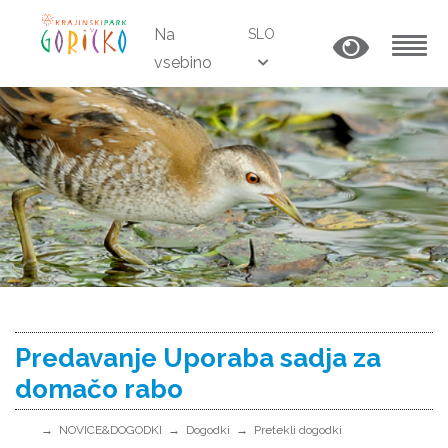
Na
SLO
vsebino
MENU
Predavanje Uporaba sadja za
domačo rabo
NOVICE&DOGODKI
Dogodki
Pretekli dogodki