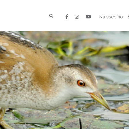
Na vsebino