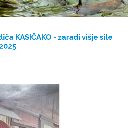
a KASIČAKO - zaradi višje sile
 2025