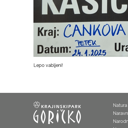
Lepo vabljeni!
Natura
Naravni
Narodn