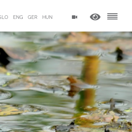
SLO
ENG
GER
HUN
MENU