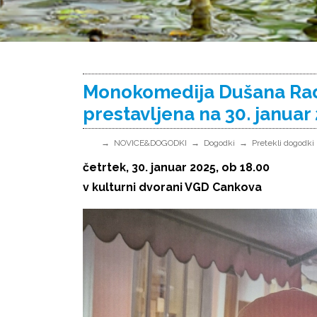
Monokomedija Dušana Radič
prestavljena na 30. januar
NOVICE&DOGODKI
Dogodki
Pretekli dogodki
četrtek, 30. januar 2025, ob 18.00
v kulturni dvorani VGD Cankova