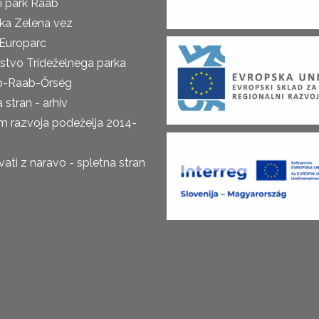
i park Raab
ka Zelena vez
Europarc
rstvo Trideželnega parka
o-Raab-Őrség
 stran - arhiv
m razvoja podeželja 2014-
ti z naravo - spletna stran