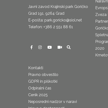
Naravn
Javni zavod Krajinski park Goričko
Evrops
Grad 191, 9264 Grad
Zveza 
E-pošta: park.goricko@siol.net
Partne
Telefon: +386 2 551 88 61
Goričk
Spletna
Progra
2020
Kmetova
Kontakti
Pravno obvestilo
GDPR in piškotki
Odpiralni čas
Cenik 2025
Neposredni nadzor v naravi