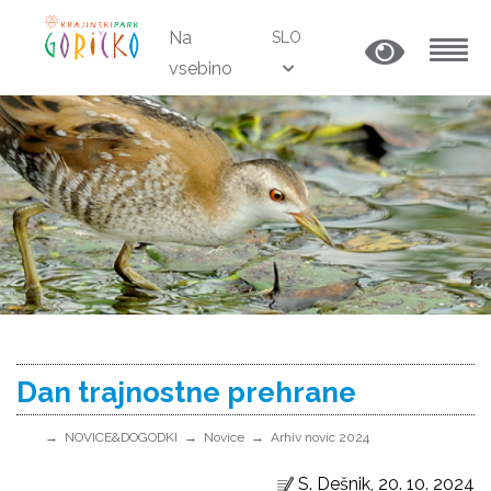
Na
SLO
vsebino
MENU
Dan trajnostne prehrane
NOVICE&DOGODKI
Novice
Arhiv novic 2024
S. Dešnik, 20. 10. 2024