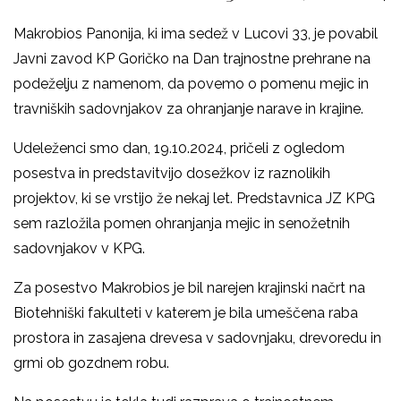
Makrobios Panonija, ki ima sedež v Lucovi 33, je povabil
Javni zavod KP Goričko na Dan trajnostne prehrane na
podeželju z namenom, da povemo o pomenu mejic in
travniških sadovnjakov za ohranjanje narave in krajine.
Udeleženci smo dan, 19.10.2024, pričeli z ogledom
posestva in predstavitvijo dosežkov iz raznolikih
projektov, ki se vrstijo že nekaj let. Predstavnica JZ KPG
sem razložila pomen ohranjanja mejic in senožetnih
sadovnjakov v KPG.
Za posestvo Makrobios je bil narejen krajinski načrt na
Biotehniški fakulteti v katerem je bila umeščena raba
prostora in zasajena drevesa v sadovnjaku, drevoredu in
grmi ob gozdnem robu.