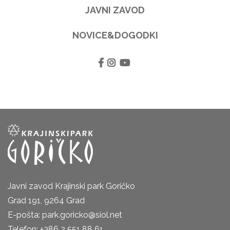
JAVNI ZAVOD
NOVICE&DOGODKI
Javni zavod Krajinski park Goričko
Grad 191, 9264 Grad
E-pošta: park.goricko@siol.net
Telefon: +386 2 551 88 61