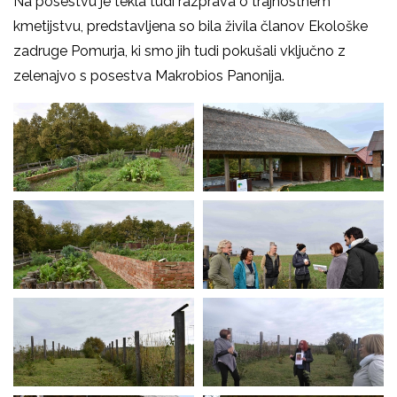
Na posestvu je tekla tudi razprava o trajnostnem
kmetijstvu, predstavljena so bila živila članov Ekološke
zadruge Pomurja, ki smo jih tudi pokušali vključno z
zelenajvo s posestva Makrobios Panonija.