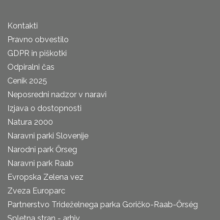
Kontakti
Pravno obvestilo
GDPR in piškotki
Odpiralni čas
Cenik 2025
Neposredni nadzor v naravi
Izjava o dostopnosti
Natura 2000
Naravni parki Slovenije
Narodni park Őrseg
Naravni park Raab
Evropska Zelena vez
Zveza Europarc
Partnerstvo Trideželnega parka Goričko-Raab-Őrség
Spletna stran - arhiv