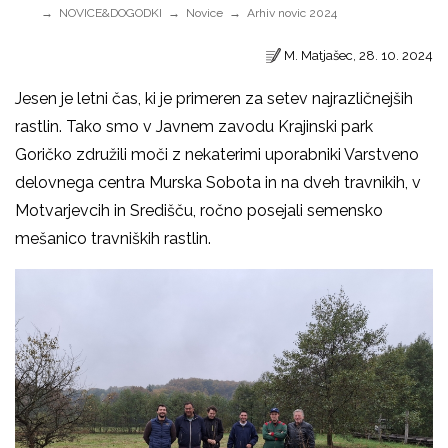
NOVICE&DOGODKI
Novice
Arhiv novic 2024
M. Matjašec, 28. 10. 2024
Jesen je letni čas, ki je primeren za setev najrazličnejših
rastlin. Tako smo v Javnem zavodu Krajinski park
Goričko združili moči z nekaterimi uporabniki Varstveno
delovnega centra Murska Sobota in na dveh travnikih, v
Motvarjevcih in Središču, ročno posejali semensko
mešanico travniških rastlin.