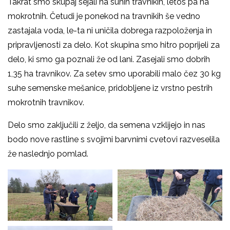
Takrat smo skupaj sejali na suhih travnikih, letos pa na
mokrotnih. Četudi je ponekod na travnikih še vedno
zastajala voda, le-ta ni uničila dobrega razpoloženja in
pripravljenosti za delo. Kot skupina smo hitro poprijeli za
delo, ki smo ga poznali že od lani. Zasejali smo dobrih
1,35 ha travnikov. Za setev smo uporabili malo čez 30 kg
suhe semenske mešanice, pridobljene iz vrstno pestrih
mokrotnih travnikov.
Delo smo zaključili z željo, da semena vzklijejo in nas
bodo nove rastline s svojimi barvnimi cvetovi razveselila
že naslednjo pomlad.