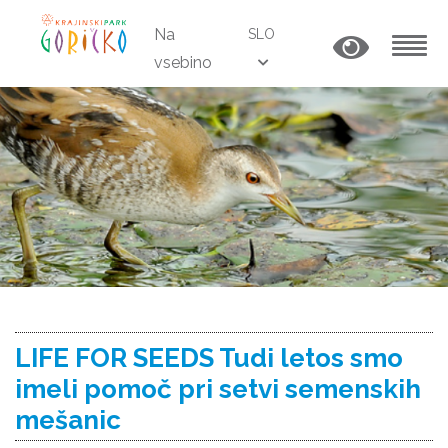
Na
SLO
vsebino
MENU
LIFE FOR SEEDS Tudi letos smo
imeli pomoč pri setvi semenskih
mešanic