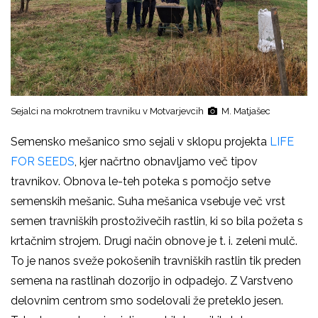
Sejalci na mokrotnem travniku v Motvarjevcih
M. Matjašec
Semensko mešanico smo sejali v sklopu projekta
LIFE
FOR SEEDS
, kjer načrtno obnavljamo več tipov
travnikov. Obnova le-teh poteka s pomočjo setve
semenskih mešanic. Suha mešanica vsebuje več vrst
semen travniških prostoživečih rastlin, ki so bila požeta s
krtačnim strojem. Drugi način obnove je t. i. zeleni mulč.
To je nanos sveže pokošenih travniških rastlin tik preden
semena na rastlinah dozorijo in odpadejo. Z Varstveno
delovnim centrom smo sodelovali že preteklo jesen.