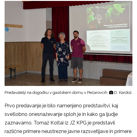
Predavatelji na dogodku v gasilskem domu v Pečarovcih
D. Kardoš
Prvo predavanje je bilo namenjeno predstavitvi, kaj
svetlobno onesnaževanje sploh je in kako ga ljudje
zaznavamo. Tomaž Koltai iz JZ KPG je predstavil
različne primere neustrezne javne razsvetljave in primere