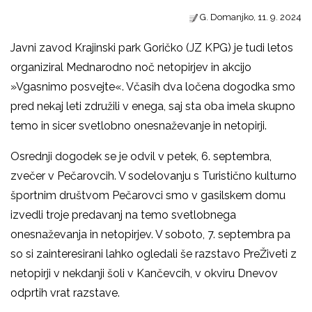
G. Domanjko, 11. 9. 2024
Javni zavod Krajinski park Goričko (JZ KPG) je tudi letos
organiziral Mednarodno noč netopirjev in akcijo
»Vgasnimo posvejte«. Včasih dva ločena dogodka smo
pred nekaj leti združili v enega, saj sta oba imela skupno
temo in sicer svetlobno onesnaževanje in netopirji.
Osrednji dogodek se je odvil v petek, 6. septembra,
zvečer v Pečarovcih. V sodelovanju s Turistično kulturno
športnim društvom Pečarovci smo v gasilskem domu
izvedli troje predavanj na temo svetlobnega
onesnaževanja in netopirjev. V soboto, 7. septembra pa
so si zainteresirani lahko ogledali še razstavo PreŽiveti z
netopirji v nekdanji šoli v Kančevcih, v okviru Dnevov
odprtih vrat razstave.