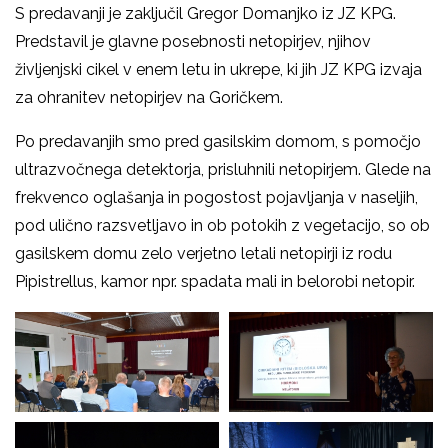
S predavanji je zaključil Gregor Domanjko iz JZ KPG.
Predstavil je glavne posebnosti netopirjev, njihov
življenjski cikel v enem letu in ukrepe, ki jih JZ KPG izvaja
za ohranitev netopirjev na Goričkem.
Po predavanjih smo pred gasilskim domom, s pomočjo
ultrazvočnega detektorja, prisluhnili netopirjem. Glede na
frekvenco oglašanja in pogostost pojavljanja v naseljih,
pod ulično razsvetljavo in ob potokih z vegetacijo, so ob
gasilskem domu zelo verjetno letali netopirji iz rodu
Pipistrellus, kamor npr. spadata mali in belorobi netopir.