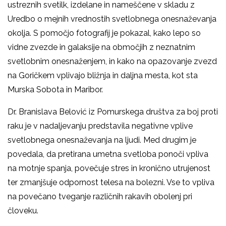
ustreznih svetilk, izdelane in nameščene v skladu z
Uredbo o mejnih vrednostih svetlobnega onesnaževanja
okolja. S pomočjo fotografij je pokazal, kako lepo so
vidne zvezde in galaksije na območjih z neznatnim
svetlobnim onesnaženjem, in kako na opazovanje zvezd
na Goričkem vplivajo bližnja in daljna mesta, kot sta
Murska Sobota in Maribor.
Dr. Branislava Belović iz Pomurskega društva za boj proti
raku je v nadaljevanju predstavila negativne vplive
svetlobnega onesnaževanja na ljudi. Med drugim je
povedala, da pretirana umetna svetloba ponoči vpliva
na motnje spanja, povečuje stres in kronično utrujenost
ter zmanjšuje odpornost telesa na bolezni. Vse to vpliva
na povečano tveganje različnih rakavih obolenj pri
človeku.