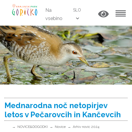
Na
SLO
vsebino
MENU
Mednarodna noč netopirjev
letos v Pečarovcih in Kančevcih
NOVICE&DOGODKI
Novice
Arhiv novic 2024