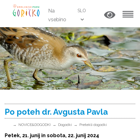
Na
SLO
vsebino
MENU
Po poteh dr. Avgusta Pavla
NOVICE&DOGODKI
Dogodki
Pretekli dogodki
Petek, 21. junij in sobota, 22. junij 2024