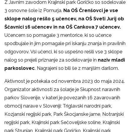
Z Javnim zavodom Krajinski park Goričko so sodelovale
3 osnovne šole iz Pomurja.
Na OŠ Črenšovci je vse
sklope nalog rešilo 5 učencev, na OŠ Sveti Jurij ob
Ščavnici 16 učencev in na OŠ Cankova 7 učencev.
Učencem so pomagale 3 mentorice, ki so učence
spodbujale in jim pomagale pri iskanju znanja in pravilnih
odgovorov. Vsi učenci, ki so uspešno rešili vse 3 sklope
nalog so prejeli priznanje za sodelovanje in
naziv mladi
parkoslovec
. Nagrajeni so bili še z manjšim darilom.
Aktivnost je potekala od novembra 2023 do maja 2024.
Organizator aktivnosti za šolarje je Skupnost naravnih
parkov Slovenije, v kateri je povezanih 16 zavarovanih
območij narave v Sloveniji: Triglavski narodni park,
Kozjanski regijski park, Park Škocjanske jame, Notranjski
regijski park, Krajinski park Sečoveljske soline, Krajinski
park Strunjan, Krajinski park Goričko, Krajinski park