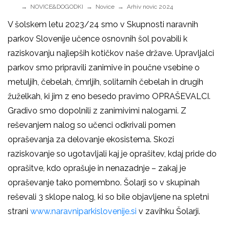
NOVICE&DOGODKI
Novice
Arhiv novic 2024
V šolskem letu 2023/24 smo v Skupnosti naravnih
parkov Slovenije učence osnovnih šol povabili k
raziskovanju najlepših kotičkov naše države. Upravljalci
parkov smo pripravili zanimive in poučne vsebine o
metuljih, čebelah, čmrljih, solitarnih čebelah in drugih
žuželkah, ki jim z eno besedo pravimo OPRAŠEVALCI.
Gradivo smo dopolnili z zanimivimi nalogami. Z
reševanjem nalog so učenci odkrivali pomen
opraševanja za delovanje ekosistema. Skozi
raziskovanje so ugotavljali kaj je oprašitev, kdaj pride do
oprašitve, kdo oprašuje in nenazadnje – zakaj je
opraševanje tako pomembno. Šolarji so v skupinah
reševali 3 sklope nalog, ki so bile objavljene na spletni
strani
www.naravniparkislovenije.si
v zavihku Šolarji.