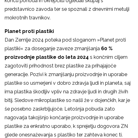
koncu pohoda in okrepčilu ogledali skupaj s
predstavnico zavoda ter se spoznali z dnevnimi metulji
mokrotnih travnikov.
Planet proti plastiki
Dan Zemlje 2024 poteka pod sloganom »Planet proti
plastiki« za doseganje zaveze zmanjšanja
60 %
proizvodnje plastike do leta 2024
s končnim ciljem
zagotoviti prihodnost brez plastike za prihajajoče
generacije. Pozivi k zmanjšanju proizvodnje in uporabe
plastike so usmerjeni v dobro zdravja ljudi in planeta, saj
ima plastika škodljiv vpliv na zdravje ljudi in drugih živih
bitij. Sledove mikroplastike so našli že v dojenčkih, kar je
še posebno zaskrbljujoče. Letošnja pobuda zato
nagovarja takojšnjo končanje proizvodnje in uporabe
plastike za enkratno uporabo, k sprejetju dogovora ZN
glede onesnaževanja s plastiko ter zahteva konec ti.