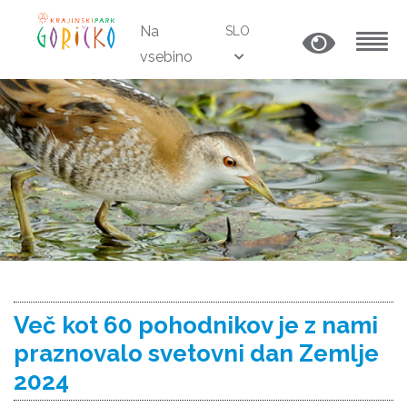
Na
SLO
vsebino
MENU
Več kot 60 pohodnikov je z nami
praznovalo svetovni dan Zemlje
2024