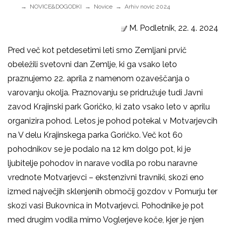
NOVICE&DOGODKI
Novice
Arhiv novic 2024
M. Podletnik, 22. 4. 2024
Pred več kot petdesetimi leti smo Zemljani prvič
obeležili svetovni dan Zemlje, ki ga vsako leto
praznujemo 22. aprila z namenom ozaveščanja o
varovanju okolja. Praznovanju se pridružuje tudi Javni
zavod Krajinski park Goričko, ki zato vsako leto v aprilu
organizira pohod. Letos je pohod potekal v Motvarjevcih
na V delu Krajinskega parka Goričko. Več kot 60
pohodnikov se je podalo na 12 km dolgo pot, ki je
ljubitelje pohodov in narave vodila po robu naravne
vrednote Motvarjevci – ekstenzivni travniki, skozi eno
izmed največjih sklenjenih območij gozdov v Pomurju ter
skozi vasi Bukovnica in Motvarjevci. Pohodnike je pot
med drugim vodila mimo Voglerjeve koče, kjer je njen