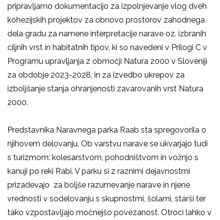
pripravljamo dokumentacijo za izpolnjevanje vlog dveh
kohezijskih projektov za obnovo prostorov zahodnega
dela gradu za namene interpretacije narave oz. izbranih
ciljnih vrst in habitatnih tipov, ki so navedeni v Prilogi C v
Programu upravljanja z območji Natura 2000 v Sloveniji
za obdobje 2023-2028, in za izvedbo ukrepov za
izboljšanje stanja ohranjenosti zavarovanih vrst Natura
2000.
Predstavnika Naravnega parka Raab sta spregovorila o
njihovem delovanju. Ob varstvu narave se ukvarjajo tudi
s turizmom: kolesarstvom, pohodništvom in vožnjo s
kanuji po reki Rabi. V parku si z raznimi dejavnostmi
prizadevajo za boljše razumevanje narave in njene
vrednosti v sodelovanju s skupnostmi, šolami, starši ter
tako vzpostavljajo močnejšo povezanost. Otroci lahko v