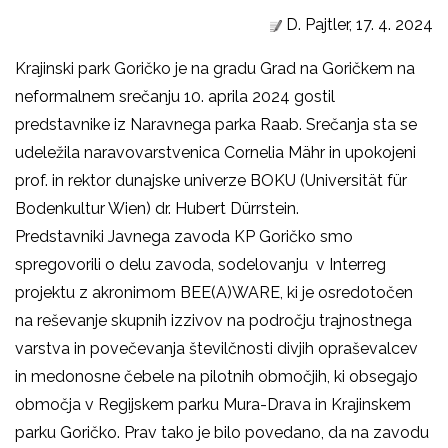
D. Pajtler, 17. 4. 2024
Krajinski park Goričko je na gradu Grad na Goričkem na
neformalnem srečanju 10. aprila 2024 gostil
predstavnike iz Naravnega parka Raab. Srečanja sta se
udeležila naravovarstvenica Cornelia Mähr in upokojeni
prof. in rektor dunajske univerze BOKU (Universität für
Bodenkultur Wien) dr. Hubert Dürrstein.
Predstavniki Javnega zavoda KP Goričko smo
spregovorili o delu zavoda, sodelovanju v Interreg
projektu z akronimom BEE(A)WARE, ki je osredotočen
na reševanje skupnih izzivov na področju trajnostnega
varstva in povečevanja številčnosti divjih opraševalcev
in medonosne čebele na pilotnih območjih, ki obsegajo
območja v Regijskem parku Mura-Drava in Krajinskem
parku Goričko. Prav tako je bilo povedano, da na zavodu