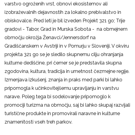
varstvo ogroženih vrst, obnovi ekosistemov ali
izobraževalnih dejavnostih za lokalno prebivalstvo in
obiskovalce. Pred leti je bil izveden Projekt 321 go; Trije
gradovi - Tabor, Grad in Murska Sobota - na obmejnem
območju okrožja Ženavci/Jennersdorf na
Gradiščanskem v Avstriji in v Pomurju v Sloveniji. V okviru
projekta 321 go se je sledilo skupnemu cilju ohranjanja
kulturne dediščine, pri čemer se je predstavila skupna
zgodovina, kultura, tradicija in umetnost čezmejne regije.
Izmenjava izkušenj, znanja in praks med parki bi lahko
pripomogla k učinkovitejšemu upravljanju in varstvu
narave. Poleg tega bi sodelovanje pripomoglo k
promociji turizma na območju, saj bi lahko skupaj razvijali
turistične produkte in promovirali naravne in kulturne
znamenitosti vseh treh parkov.