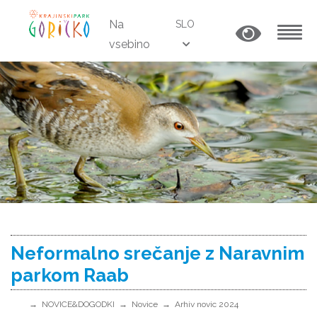
Na
SLO
vsebino
MENU
Neformalno srečanje z Naravnim
parkom Raab
NOVICE&DOGODKI
Novice
Arhiv novic 2024