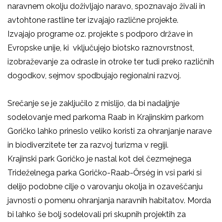
naravnem okolju doživljajo naravo, spoznavajo živali in
avtohtone rastline ter izvajajo različne projekte.
Izvajajo programe oz. projekte s podporo države in
Evropske unije, ki vključujejo biotsko raznovrstnost,
izobraževanje za odrasle in otroke ter tudi preko različnih
dogodkov, sejmov spodbujajo regionalni razvoj.
Srečanje se je zaključilo z mislijo, da bi nadaljnje
sodelovanje med parkoma Raab in Krajinskim parkom
Goričko lahko prineslo veliko koristi za ohranjanje narave
in biodiverzitete ter za razvoj turizma v regiji.
Krajinski park Goričko je nastal kot del čezmejnega
Trideželnega parka Goričko-Raab-Őrség in vsi parki si
delijo podobne cilje o varovanju okolja in ozaveščanju
javnosti o pomenu ohranjanja naravnih habitatov. Morda
bi lahko še bolj sodelovali pri skupnih projektih za