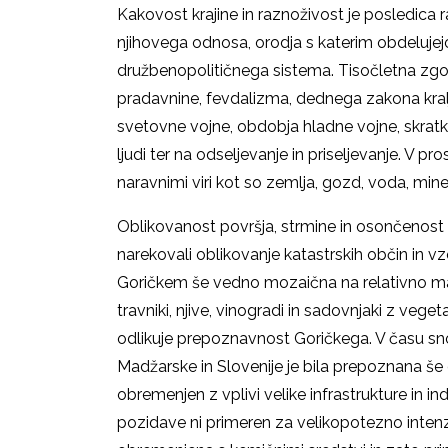
Kakovost krajine in raznoživost je posledica ra
njihovega odnosa, orodja s katerim obdelujej
družbenopolitičnega sistema. Tisočletna zgod
pradavnine, fevdalizma, dednega zakona kralj
svetovne vojne, obdobja hladne vojne, skratka 
ljudi ter na odseljevanje in priseljevanje. V p
naravnimi viri kot so zemlja, gozd, voda, mine
Oblikovanost površja, strmine in osončenost i
narekovali oblikovanje katastrskih občin in vz
Goričkem še vedno mozaična na relativno majh
travniki, njive, vinogradi in sadovnjaki z vegeta
odlikuje prepoznavnost Goričkega. V času sno
Madžarske in Slovenije je bila prepoznana še 
obremenjen z vplivi velike infrastrukture in in
pozidave ni primeren za velikopotezno intenz