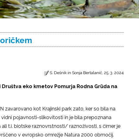
Goričkem
S. Dešnik in Sonja Bertalanič, 25. 3. 2024
ni Društva eko kmetov Pomurja Rodna Grüda na
N zavarovano kot Krajinski park zato, ker so bila na
idni pojavnosti-slikovitosti in je bila prepoznana
 ali t.i. biotske raznovrstnosti/ raznoživosti, s čimer je
uvrščeno v evropsko omrežje Natura 2000 območij.