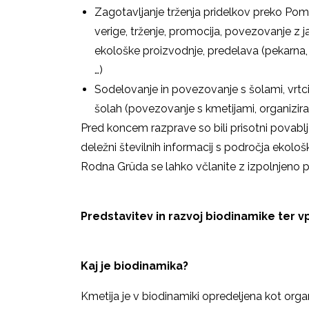
Zagotavljanje trženja pridelkov preko Po
verige, trženje, promocija, povezovanje z ja
ekološke proizvodnje, predelava (pekarna,
…)
Sodelovanje in povezovanje s šolami, vrtc
šolah (povezovanje s kmetijami, organizi
Pred koncem razprave so bili prisotni povabl
deležni številnih informacij s področja ekološ
Rodna Grüda se lahko včlanite z izpolnjeno pri
Predstavitev in razvoj biodinamike ter v
Kaj je biodinamika?
Kmetija je v biodinamiki opredeljena kot organ