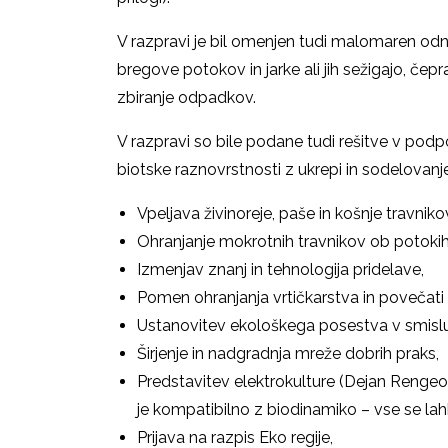
V razpravi je bil omenjen tudi malomaren odn
bregove potokov in jarke ali jih sežigajo, čep
zbiranje odpadkov.
V razpravi so bile podane tudi rešitve v po
biotske raznovrstnosti z ukrepi in sodelovanj
Vpeljava živinoreje, paše in košnje travniko
Ohranjanje mokrotnih travnikov ob potokih
Izmenjav znanj in tehnologija pridelave,
Pomen ohranjanja vrtičkarstva in povečati 
Ustanovitev ekološkega posestva v smislu
Širjenje in nadgradnja mreže dobrih praks,
Predstavitev elektrokulture (Dejan Rengeo)
je kompatibilno z biodinamiko – vse se lah
Prijava na razpis Eko regije,