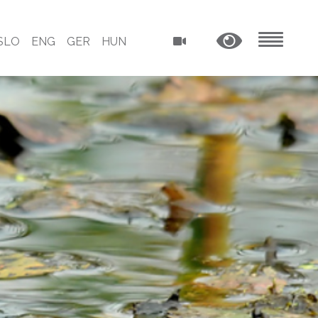
SLO
ENG
GER
HUN
MENU