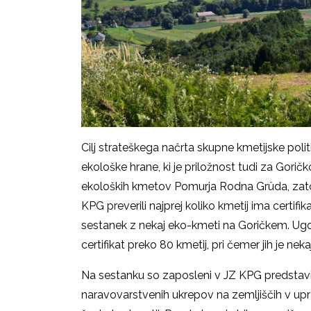
Cilj strateškega načrta skupne kmetijske polit
ekološke hrane, ki je priložnost tudi za Gori
ekoloških kmetov Pomurja Rodna Grüda, zato
KPG preverili najprej koliko kmetij ima certifik
sestanek z nekaj eko-kmeti na Goričkem. Ugot
certifikat preko 80 kmetij, pri čemer jih je neka
Na sestanku so zaposleni v JZ KPG predstavil
naravovarstvenih ukrepov na zemljiščih v upra