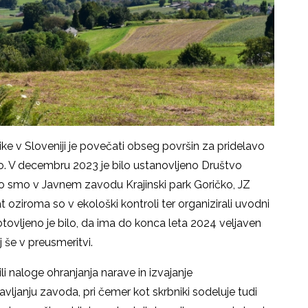
ike v Sloveniji je povečati obseg površin za pridelavo
čko. V decembru 2023 je bilo ustanovljeno Društvo
 smo v Javnem zavodu Krajinski park Goričko, JZ
at oziroma so v ekološki kontroli ter organizirali uvodni
ovljeno je bilo, da ima do konca leta 2024 veljaven
j še v preusmeritvi.
i naloge ohranjanja narave in izvajanje
vljanju zavoda, pri čemer kot skrbniki sodeluje tudi