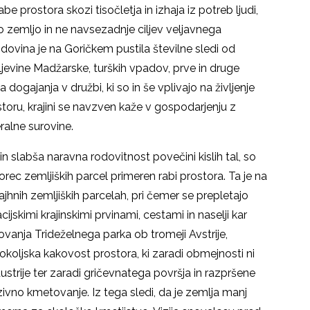
be prostora skozi tisočletja in izhaja iz potreb ljudi,
o zemljo in ne navsezadnje ciljev veljavnega
ovina je na Goričkem pustila številne sledi od
evine Madžarske, turških vpadov, prve in druge
dogajanja v družbi, ki so in še vplivajo na življenje
rostoru, krajini se navzven kaže v gospodarjenju z
ralne surovine.
n slabša naravna rodovitnost povečini kislih tal, so
orec zemljiških parcel primeren rabi prostora. Ta je na
nih zemljiških parcelah, pri čemer se prepletajo
cijskimi krajinskimi prvinami, cestami in naselji kar
vanja Trideželnega parka ob tromeji Avstrije,
okoljska kakovost prostora, ki zaradi obmejnosti ni
dustrije ter zaradi gričevnatega površja in razpršene
ivno kmetovanje. Iz tega sledi, da je zemlja manj