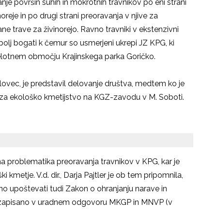
nje površin suhih in mokrotnih travnikov po eni strani
oreje in po drugi strani preoravanja v njive za
e trave za živinorejo. Ravno travniki v ekstenzivni
bolj bogati k čemur so usmerjeni ukrepi JZ KPG, ki
celotnem območju Krajinskega parka Goričko.
ovec, je predstavil delovanje društva, medtem ko je
ka za ekološko kmetijstvo na KGZ-zavodu v M. Soboti.
jena problematika preoravanja travnikov v KPG, kar je
ki kmetje. V.d. dir., Darja Pajtler je ob tem pripomnila,
 upoštevati tudi Zakon o ohranjanju narave in
 je zapisano v uradnem odgovoru MKGP in MNVP (v