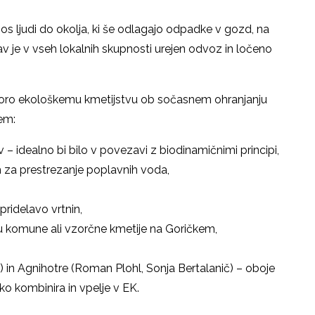
os ljudi do okolja, ki še odlagajo odpadke v gozd, na
rav je v vseh lokalnih skupnosti urejen odvoz in ločeno
dporo ekološkemu kmetijstvu ob sočasnem ohranjanju
em:
v – idealno bi bilo v povezavi z biodinamičnimi principi,
 za prestrezanje poplavnih voda,
pridelavo vrtnin,
 komune ali vzorčne kmetije na Goričkem,
 in Agnihotre (Roman Plohl, Sonja Bertalanič) – oboje
ko kombinira in vpelje v EK.