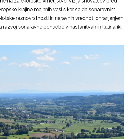
merna za ekološko kmetijstvo. Vizija snovalcev pred
 evropsko krajino majhnih vasi s kar se da sonaravnim
tske raznovrstnosti in naravnih vrednot, ohranjanjem
a razvoj sonaravne ponudbe v nastanitvah in kulinariki.