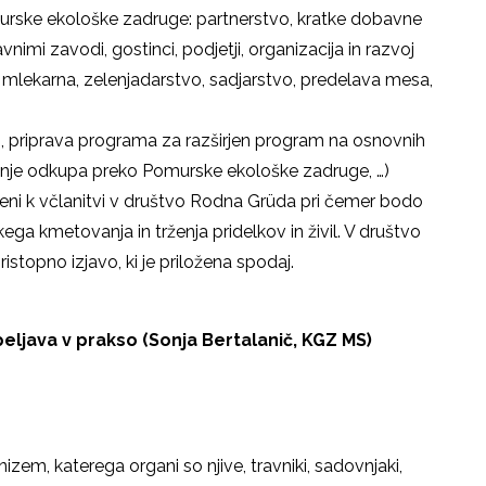
murske ekološke zadruge: partnerstvo, kratke dobavne
vnimi zavodi, gostinci, podjetji, organizacija in razvoj
 mlekarna, zelenjadarstvo, sadjarstvo, predelava mesa,
i, priprava programa za razširjen program na osnovnih
ranje odkupa preko Pomurske ekološke zadruge, …)
jeni k včlanitvi v društvo Rodna Grüda pri čemer bodo
kega kmetovanja in trženja pridelkov in živil. V društvo
stopno izjavo, ki je priložena spodaj.
peljava v prakso (Sonja Bertalanič, KGZ MS)
izem, katerega organi so njive, travniki, sadovnjaki,