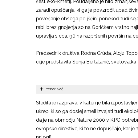
šest eko-kmetij. Poudarjeno je bilo zmanjševa
zaradi opuščanja, ki ga je povzročil upad živin
povečanje obsega poljščin, ponekod tudi sejan
rabi, brez gnojenja so na Goričkem vrstno naj
upravlja s cca. 90 ha razpršenih površin na 
Predsednik društva Rodna Grüda, Alojz Topol
cilje predstavila Sonja Bertalanič, svetoval
Preberi več
Sledila je razprava, v kateri je bila izpostavl
ukrep, ki so ga doslej smeli izvajati tudi ekološ
da je na območju Nature 2000 v KPG potrebno
evropske direktive, ki to ne dopuščajo, kar
prilogi).