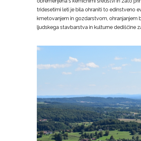
obremenjena s kemičnimi sredstvi in zato pri
tridesetimi leti je bila ohraniti to edinstveno
kmetovanjem in gozdarstvom, ohranjanjem bio
ljudskega stavbarstva in kulturne dediščine z