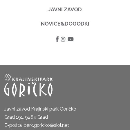
JAVNI ZAVOD
NOVICE&DOGODKI
Javni zavod Krajinski park Goričko
Grad 191, 9264 Grad
E-pošta: park.goricko@siol.net