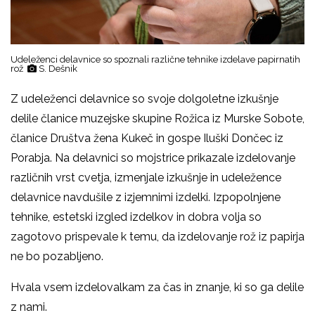
Udeleženci delavnice so spoznali različne tehnike izdelave papirnatih
rož
S. Dešnik
Z udeleženci delavnice so svoje dolgoletne izkušnje
delile članice muzejske skupine Rožica iz Murske Sobote,
članice Društva žena Kukeč in gospe Iluški Dončec iz
Porabja. Na delavnici so mojstrice prikazale izdelovanje
različnih vrst cvetja, izmenjale izkušnje in udeležence
delavnice navdušile z izjemnimi izdelki. Izpopolnjene
tehnike, estetski izgled izdelkov in dobra volja so
zagotovo prispevale k temu, da izdelovanje rož iz papirja
ne bo pozabljeno.
Hvala vsem izdelovalkam za čas in znanje, ki so ga delile
z nami.