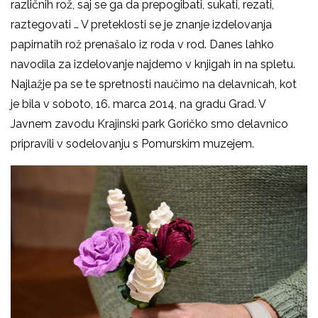
različnih rož, saj se ga da prepogibati, sukati, rezati,
raztegovati … V preteklosti se je znanje izdelovanja
papirnatih rož prenašalo iz roda v rod. Danes lahko
navodila za izdelovanje najdemo v knjigah in na spletu.
Najlažje pa se te spretnosti naučimo na delavnicah, kot
je bila v soboto, 16. marca 2014, na gradu Grad. V
Javnem zavodu Krajinski park Goričko smo delavnico
pripravili v sodelovanju s Pomurskim muzejem.