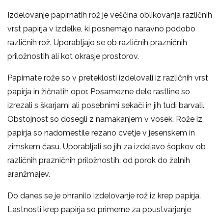
Izdelovanje papirnatih rož je veščina oblikovanja različnih
vrst papirja v izdelke, ki posnemajo naravno podobo
različnih rož. Uporabljajo se ob različnih prazničnih
priložnostih ali kot okrasje prostorov.
Papirnate rože so v preteklosti izdelovali iz različnih vrst
papirja in žičnatih opor. Posamezne dele rastline so
izrezali s škarjami ali posebnimi sekači in jih tudi barvali.
Obstojnost so dosegli z namakanjem v vosek. Rože iz
papirja so nadomestile rezano cvetje v jesenskem in
zimskem času. Uporabljali so jih za izdelavo šopkov ob
različnih prazničnih priložnostih: od porok do žalnih
aranžmajev.
Do danes se je ohranilo izdelovanje rož iz krep papirja.
Lastnosti krep papirja so primerne za poustvarjanje