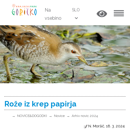
Na
SLO
vsebino
MENU
Rože iz krep papirja
NOVICE&DOGODKI
Novice
Arhiv novic 2024
N. Moršič, 18. 3. 2024