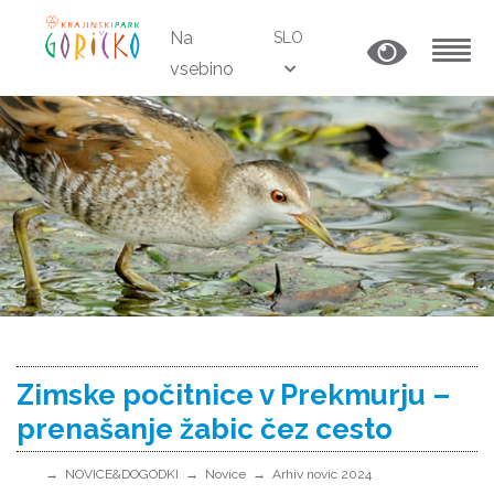
Na
SLO
vsebino
MENU
Zimske počitnice v Prekmurju –
prenašanje žabic čez cesto
NOVICE&DOGODKI
Novice
Arhiv novic 2024