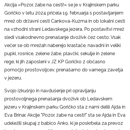
Akcija »Pozor, žabe na cesti!« se je v Krajinskem parku
Goričko v letu 2024 pričela 19. februarja s postavljanjem
mrež ob državni cesti Cankova-Kuzma in ob lokalni cesti
na vzhodni strani Ledavskega jezera. Po postavitvi mrež
sledi vsakodnevno prenašanje dvoživk čez cesto. Vsak
večer se ob mrežah naberejo krastače, navadni in veliki
pupki, rosnice, zelene žabe, plavčki, sekulje in zelene
rege, ki jih zaposleni v JZ KP Goričko z občasno
pomočjo prostovoljcev, prenašamo do varnega zavetja
v jezeru.
Svojo izkušnjo in navdušenje pri opravljanju
prostovoljnega prenašanja dvoživk ob Ledavskem
jezeru v Krajinskem parku Goričko sta z nami delili Ajda in
Eva Brinar. Akcije "Pozor, žabe na cesti!" sta se Ajda in Eva
udeležili skupaj z babico Anko, ki je poskrbela za prevoz