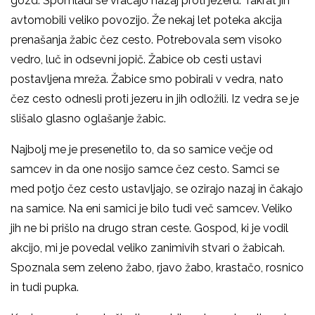
gozd. Spomladi se vračajo nazaj proti jezeru. Takrat jih
avtomobili veliko povozijo. Že nekaj let poteka akcija
prenašanja žabic čez cesto. Potrebovala sem visoko
vedro, luč in odsevni jopič. Žabice ob cesti ustavi
postavljena mreža. Žabice smo pobirali v vedra, nato
čez cesto odnesli proti jezeru in jih odložili. Iz vedra se je
slišalo glasno oglašanje žabic.
Najbolj me je presenetilo to, da so samice večje od
samcev in da one nosijo samce čez cesto. Samci se
med potjo čez cesto ustavljajo, se ozirajo nazaj in čakajo
na samice. Na eni samici je bilo tudi več samcev. Veliko
jih ne bi prišlo na drugo stran ceste. Gospod, ki je vodil
akcijo, mi je povedal veliko zanimivih stvari o žabicah.
Spoznala sem zeleno žabo, rjavo žabo, krastačo, rosnico
in tudi pupka.