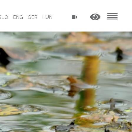
SLO
ENG
GER
HUN
MENU