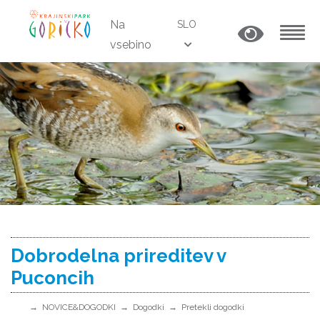
Na
SLO
vsebino
MENU
Dobrodelna prireditev v
Puconcih
NOVICE&DOGODKI
Dogodki
Pretekli dogodki