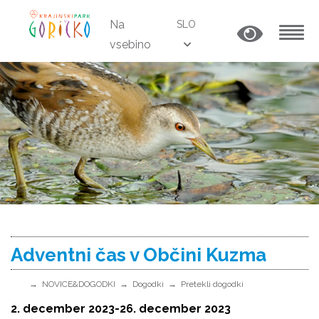
Na
SLO
vsebino
MENU
Adventni čas v Občini Kuzma
NOVICE&DOGODKI
Dogodki
Pretekli dogodki
2. december 2023-
26. december 2023