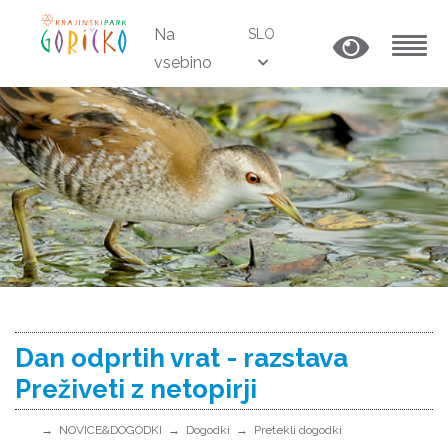
Na
SLO
vsebino
MENU
Dan odprtih vrat - razstava
Preživeti z netopirji
NOVICE&DOGODKI
Dogodki
Pretekli dogodki