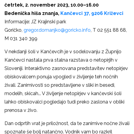
četrtek, 2. november 2023, 10.00–16.00
Bedenička hiša znanja,
Kančevci 37, 9206 Križevci
Informacije: JZ
Krajinski park
Goričko,
gregor.domanjko@goricko.info
, T 02 551 88 68,
M 031 340 399
V nekdanji šoli v Kančevcih je v sodelovanju z Župnijo
Kančevci nastala prva stalna razstava o netopirjih v
Sloveniji.
Interaktivno zasnovana predstavitev netopirjev
obiskovalcem ponuja vpogled v življenje teh nočnih
živali. Zanimivosti so predstavljene v sliki in besedi,
modelih, skicah... V življenje netopirjev v kančevski šoli
lahko obiskovalci pogledajo tudi preko zaslona v obliki
prenosa v živo.
Dan odprtih vrat je priložnost, da te zanimive nočne živali
spoznate še bolj natančno. Vodnik vam bo razkril