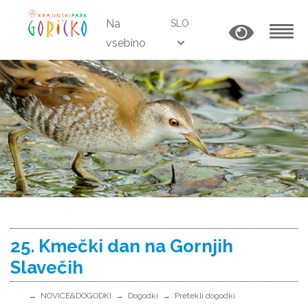
Na
SLO
vsebino
MENU
25. Kmečki dan na Gornjih
Slavečih
NOVICE&DOGODKI
Dogodki
Pretekli dogodki