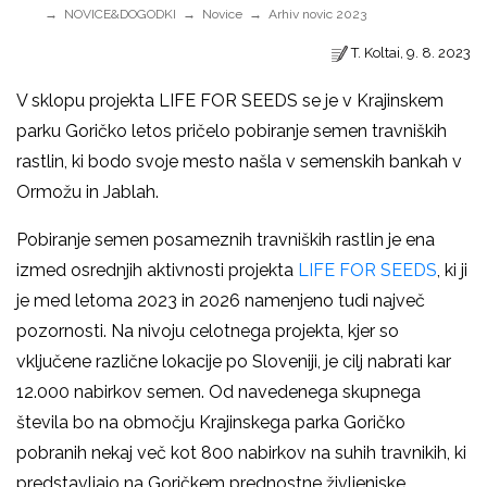
NOVICE&DOGODKI
Novice
Arhiv novic 2023
T. Koltai, 9. 8. 2023
V sklopu projekta LIFE FOR SEEDS se je v Krajinskem
parku Goričko letos pričelo pobiranje semen travniških
rastlin, ki bodo svoje mesto našla v semenskih bankah v
Ormožu in Jablah.
Pobiranje semen posameznih travniških rastlin je ena
izmed osrednjih aktivnosti projekta
LIFE FOR SEEDS
, ki ji
je med letoma 2023 in 2026 namenjeno tudi največ
pozornosti. Na nivoju celotnega projekta, kjer so
vključene različne lokacije po Sloveniji, je cilj nabrati kar
12.000 nabirkov semen. Od navedenega skupnega
števila bo na območju Krajinskega parka Goričko
pobranih nekaj več kot 800 nabirkov na suhih travnikih, ki
predstavljajo na Goričkem prednostne življenjske