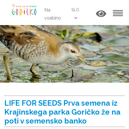
Na
SLO
vsebino
MENU
LIFE FOR SEEDS Prva semena iz
Krajinskega parka Goričko že na
poti v semensko banko