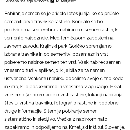
Semena malega škrbotca
M. Matjašec
Pobiranje semen se je pričelo letos junija, ko so pričele
semeniti prve travniške rastline. Končalo se bo
predvidoma septembra z nabiranjem semen rastlin, ki
semenijo najpozneje. Med tem časom zaposleni na
Javnem zavodu Krajinski park Goričko spremljamo
izbrane travnike in ob semenitvi posameznih vrst
poberemo nabirke semen teh vrst. Vsak nabirek semen
vnesemo tudi v aplikacijo, ki je bila za ta namen
ustvarjena. Vsakemu nabirku dodelimo svojo črtno kodo
in šifro, ki jo poskeniramo in vnesemo v aplikacijo. Hkrati
vnesemo še informacije o vrsti rastline, lokaciji nabiranja,
številu vrst na travniku, fotografijo rastline in podobne
druge informacije. S tem je pobiranje semen
sistematično in sledljivo. Vrečka z nabirkom nato
zapakiramo in odpošljemo na Kmetijski inštitut Slovenije.