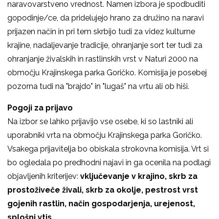
naravovarstveno vrednost. Namen izbora je spodbuditi
gopodinje/ce, da pridelujejo hrano za družino na naravi
prijazen način in pri tem skrbijo tudi za videz kulturne
krajine, nadaljevanje tradicije, ohranjanje sort ter tudi za
ohranjanje živalskih in rastlinskih vrst v Naturi 2000 na
območju Krajinskega parka Goričko. Komisija je posebej
pozorna tudi na "brajdo" in "lugaš" na vrtu ali ob hiši.
Pogoji za prijavo
Na izbor se lahko prijavijo vse osebe, ki so lastniki ali
uporabniki vrta na območju Krajinskega parka Goričko.
Vsakega prijavitelja bo obiskala strokovna komisija. Vrt si
bo ogledala po predhodni najavi in ga ocenila na podlagi
objavljenih kriterijev:
vključevanje v krajino, skrb za
prostoživeče živali, skrb za okolje, pestrost vrst
gojenih rastlin, način gospodarjenja, urejenost,
splošni vtis.