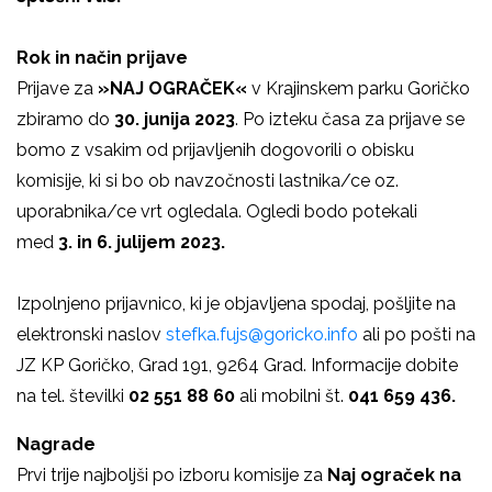
Rok in način prijave
Prijave za
»NAJ OGRAČEK«
v Krajinskem parku Goričko
zbiramo do
30. junija 2023
. Po izteku časa za prijave se
bomo z vsakim od prijavljenih dogovorili o obisku
komisije, ki si bo ob navzočnosti lastnika/ce oz.
uporabnika/ce vrt ogledala. Ogledi bodo potekali
med
3. in 6. julijem 2023.
Izpolnjeno prijavnico, ki je objavljena spodaj, pošljite na
elektronski naslov
stefka.fujs@goricko.info
ali po pošti na
JZ KP Goričko, Grad 191, 9264 Grad. Informacije dobite
na tel. številki
02 551 88 60
ali mobilni št.
041 659 436.
Nagrade
Prvi trije najboljši po izboru komisije za
Naj ograček na