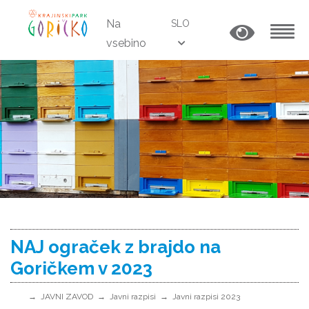
Na
SLO
vsebino
MENU
NAJ ograček z brajdo na
Goričkem v 2023
JAVNI ZAVOD
Javni razpisi
Javni razpisi 2023