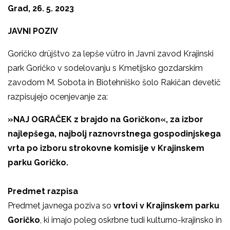
Grad, 26. 5. 2023
JAVNI POZIV
Goričko drüjštvo za lepše vütro in Javni zavod Krajinski
park Goričko v sodelovanju s Kmetijsko gozdarskim
zavodom M. Sobota in Biotehniško šolo Rakičan devetič
razpisujejo ocenjevanje za:
»NAJ OGRAČEK z brajdo na Goričkon«, za izbor
najlepšega, najbolj raznovrstnega gospodinjskega
vrta po izboru strokovne komisije v Krajinskem
parku Goričko.
Predmet razpisa
Predmet javnega poziva so
vrtovi
v Krajinskem parku
Goričko
, ki imajo poleg oskrbne tudi kulturno-krajinsko in