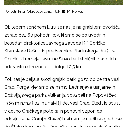
Pohodniki pri Okrepčevalnici Rak
M. Horvat
Ob lepem sončnem jutru se nas je na grajskem dvorišču
zbralo čez 60 pohodnikov, ki smo se po uvodnih
besedah direktorice Javnega zavoda KP Goričko
Stanislave Dešnik in predsednice Planinskega društva
Goričko-Tromeja Jasmine Šinko ter tehničnih napotkih
odpravili na krožno pot dolgo 12,5 km.
Pot nas je peljala skozi grajski park, gozd do centra vasi
Grad, Pörge, kjer smo se mimo Lednarjeve usnjarne in
Doživljajskega parka Vulkanija povzpeli na Popovšček
(369 m n.m.v.) oz. na najvišji del vasi Grad. Sledil je spust
v dolino Gračkega potoka in ponovni vzpon do
oddajnika na Gornjih Slavečih, ki nam je nudil razgled vse
do Štajerskega Boča, Donačke gore in sosednje Avstrije.