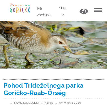
Na
SLO
vsebino
MENU
Pohod Trideželnega parka
Goričko-Raab-Őrség
NOVICE&DOGODKI
Novice
Arhiv novic 2023