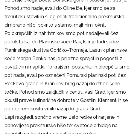
Pohod smo nadeljevali do Ciline iže, kjer smo se za
trenutek ustavili in si ogledali tradicionalno prekmursko
cimprano hišo, pokrito s slamo, majhnimi okni…
Po okrepčilih iz nahrbtnikov smo pot nadaljevali čez
potok Lukaj do Planinske koče Rak, kjer je tudi sedež
Planinskega društva Goričko-Tromeja. Lastnik planinske
koče Marjan Benko nas je prijazno sprejel in pogostil z
osvežilnimi napitki. Po krajšem postanku in okrepčilu smo
pot nadaljevali po označeni Pomurski planinski poti čez
Reckovo grabo in Kranjčev breg nazaj do izhodiščne
točke. Pohod smo zaključili v centru vasi Grad, kjer smo
okusili prave kulinarične dobrote v Gostilni Klement in se
po dobrem kosilu vrnili nazaj do gradu Grad.
Lepi razgledi, sončno vreme, zelo redke ohranjene in
obnovljene prekmurske hiše ter cvetoče orhideje na
travnikih so trasi pohoda dali poseben čar.