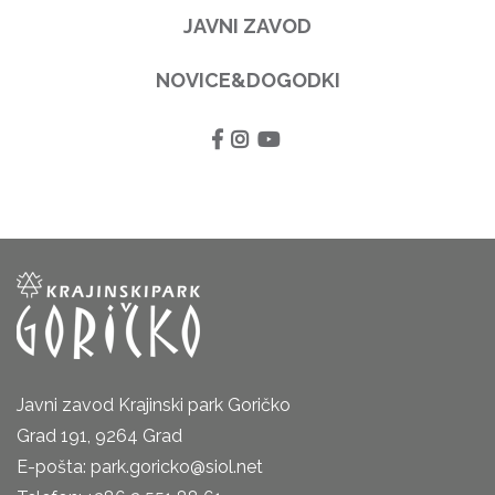
JAVNI ZAVOD
NOVICE&DOGODKI
Javni zavod Krajinski park Goričko
Grad 191, 9264 Grad
E-pošta: park.goricko@siol.net