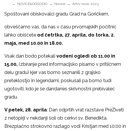
NOVICE&DOGODKI
Novice
Arhiv novic 2023
Spoštovani obiskovalci gradu Grad na Goričkem,
obveščamo vas, da nas v času prvomajskih počitnic
lahko obiščete
od četrtka, 27. aprila, do torka, 2.
maja, med 10.00 in 18.00.
Vsak dan bodo potekali
vodeni ogledi ob 11.00 in
15.00,
(zbiranje pred informacijsko pisarno v pritličnem
delu gradu) kjer vas bomo seznanili z grajsko
preteklostjo in legendami, poskušali pa bomo tudi
ugotoviti, kdo je še dandanes skrivnostni prebivalec
gradu.
V petek, 28. aprila
: Dan odprtih vrat razstave PreŽiveti
z netopirji v nekdanji šoli ob cerkvi sv. Benedikta.
Brezplačno strokovno razlago vodi Kristjan med 10:00 in