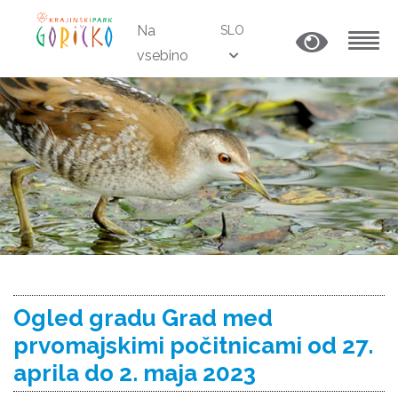
Na
SLO
vsebino
MENU
Ogled gradu Grad med
prvomajskimi počitnicami od 27.
aprila do 2. maja 2023