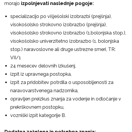
morajo
izpolnjevati naslednje pogoje:
specializacijo po višješolski izobrazbi (prejšnja),
visokošolsko strokovno izobrazbo (prejšnja),
visokošolsko strokovno izobrazbo (1.bolonjska stop.),
visokošolsko univerzitetno izobrazbo (1. bolonjska
stop.) naravoslovne ali druge ustrezne smeri, TR:
VII/1
24 mesecev delovnih izkušenj,
izpit iz upravnega postopka,
izpit za pridobitev potrdila o usposobljenosti za
naravovarstvenega nadzornika,
opravljen preizkus znanja za vodenje in odločanje v
prekrškovnem postopku,
vozniški izpit kategorije B.
Dodatna zaželena in potrebna znanja: