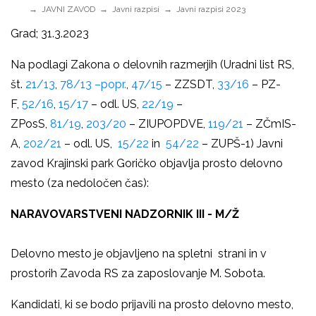
JAVNI ZAVOD
Javni razpisi
Javni razpisi 2023
Grad; 31.3.2023
Na podlagi Zakona o delovnih razmerjih (Uradni list RS,
št.
21/13
,
78/13 –popr.
,
47/15
– ZZSDT,
33/16
– PZ-
F,
52/16
,
15/17
– odl. US,
22/19
–
ZPosS,
81/19
,
203/20
– ZIUPOPDVE,
119/21
– ZČmIS-
A,
202/21
– odl. US,
15/22
in
54/22
– ZUPŠ-1) Javni
zavod Krajinski park Goričko objavlja prosto delovno
mesto (za nedoločen čas):
NARAVOVARSTVENI NADZORNIK III - M/Ž
Delovno mesto je objavljeno na spletni strani in v
prostorih Zavoda RS za zaposlovanje M. Sobota.
Kandidati, ki se bodo prijavili na prosto delovno mesto,