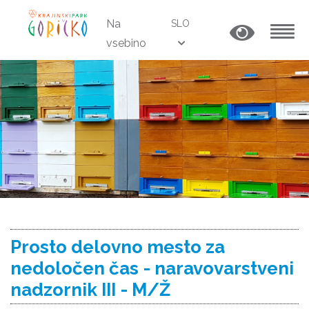
Na
SLO
vsebino
MENU
Prosto delovno mesto za
nedoločen čas - naravovarstveni
nadzornik III - M/Ž