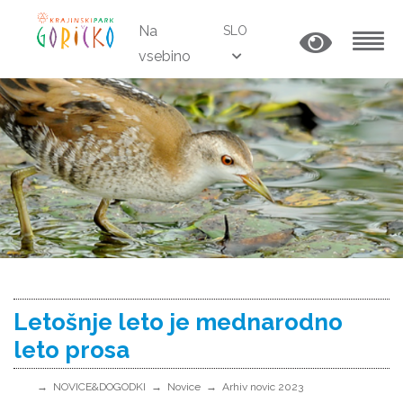
Na
SLO
vsebino
MENU
Letošnje leto je mednarodno
leto prosa
NOVICE&DOGODKI
Novice
Arhiv novic 2023