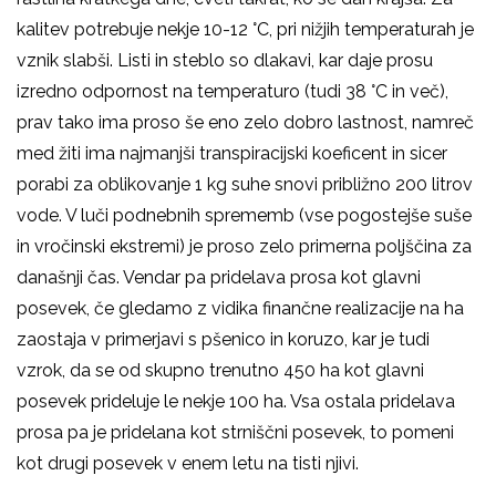
kalitev potrebuje nekje 10-12 °C, pri nižjih temperaturah je
vznik slabši. Listi in steblo so dlakavi, kar daje prosu
izredno odpornost na temperaturo (tudi 38 °C in več),
prav tako ima proso še eno zelo dobro lastnost, namreč
med žiti ima najmanjši transpiracijski koeficent in sicer
porabi za oblikovanje 1 kg suhe snovi približno 200 litrov
vode. V luči podnebnih sprememb (vse pogostejše suše
in vročinski ekstremi) je proso zelo primerna poljščina za
današnji čas. Vendar pa pridelava prosa kot glavni
posevek, če gledamo z vidika finančne realizacije na ha
zaostaja v primerjavi s pšenico in koruzo, kar je tudi
vzrok, da se od skupno trenutno 450 ha kot glavni
posevek prideluje le nekje 100 ha. Vsa ostala pridelava
prosa pa je pridelana kot strniščni posevek, to pomeni
kot drugi posevek v enem letu na tisti njivi.