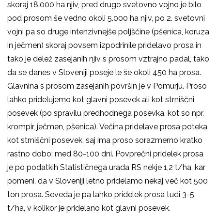
skoraj 18.000 ha njiv, pred drugo svetovno vojno je bilo
pod prosom še vedno okoli 5.000 ha njiv, po 2. svetovni
vojni pa so druge intenzivnejše poljščine (pšenica, koruza
in ječmen) skoraj povsem izpodrinile pridelavo prosa in
tako je delež zasejanih njiv s prosom vztrajno padal, tako
da se danes v Sloveniji poseje le še okoli 450 ha prosa.
Glavnina s prosom zasejanih površin je v Pomurju. Proso
lahko pridelujemo kot glavni posevek ali kot strniščni
posevek (po spravilu predhodnega posevka, kot so npr.
krompir, ječmen, pšenica). Večina pridelave prosa poteka
kot strniščni posevek, saj ima proso sorazmerno kratko
rastno dobo: med 80-100 dni. Povprečni pridelek prosa
je po podatkih Statističnega urada RS nekje 1,2 t/ha, kar
pomeni, da v Sloveniji letno pridelamo nekaj več kot 500
ton prosa. Seveda je pa lahko pridelek prosa tudi 3-5
t/ha, v kolikor je pridelano kot glavni posevek.