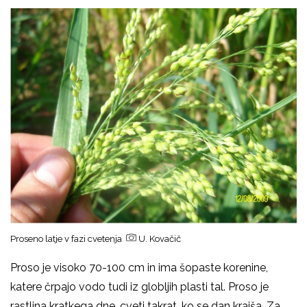
Proseno latje v fazi cvetenja
U. Kovačič
Proso je visoko 70-100 cm in ima šopaste korenine,
katere črpajo vodo tudi iz globljih plasti tal. Proso je
rastlina kratkega dne, cveti takrat, ko se dan krajša. Za