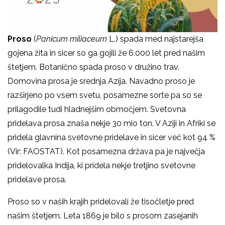
Proso
(
Panicum miliaceum
L.) spada med najstarejša
gojena žita in sicer so ga gojili že 6.000 let pred našim
štetjem. Botanično spada proso v družino trav.
Domovina prosa je srednja Azija. Navadno proso je
razširjeno po vsem svetu, posamezne sorte pa so se
prilagodile tudi hladnejšim območjem. Svetovna
pridelava prosa znaša nekje 30 mio ton. V Aziji in Afriki se
pridela glavnina svetovne pridelave in sicer več kot 94 %
(Vir: FAOSTAT). Kot posamezna država pa je največja
pridelovalka Indija, ki pridela nekje tretjino svetovne
pridelave prosa.
Proso so v naših krajih pridelovali že tisočletje pred
našim štetjem. Leta 1869 je bilo s prosom zasejanih