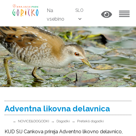
Na
SLO
vsebino
MENU
Adventna likovna delavnica
NOVICE&DOGODKI
Dogodki
Pretekli dogodki
KUD SIJ Cankova prireja Adventno likovno delavnico,