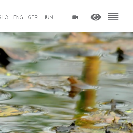
SLO
ENG
GER
HUN
MENU