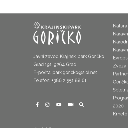
Natura
Naravni
Narodn
Naravn
Javni zavod Krajinski park Goričko
Evrops
Grad 191, 9264 Grad
Zveza 
E-pošta: park.goricko@siol.net
Partne
Telefon: +386 2 551 88 61
Goričk
Spletna
Progra
2020
Kmetova