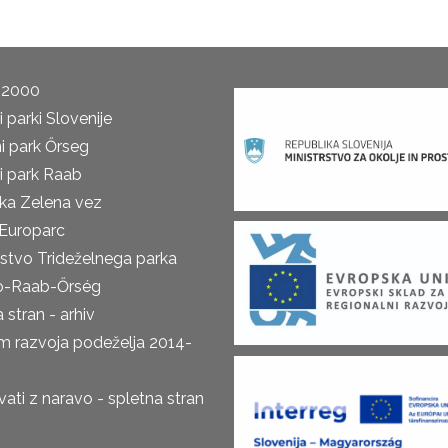
 2000
 parki Slovenije
i park Őrseg
i park Raab
ka Zelena vez
Europarc
rstvo Trideželnega parka
o-Raab-Őrség
 stran - arhiv
m razvoja podeželja 2014-
ti z naravo - spletna stran