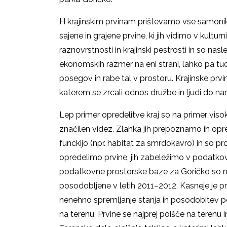
H krajinskim prvinam prištevamo vse samonik
sajene in grajene prvine, ki jih vidimo v kulturn
raznovrstnosti in krajinski pestrosti in so na
ekonomskih razmer na eni strani, lahko pa tudi
posegov in rabe tal v prostoru. Krajinske prvi
katerem se zrcali odnos družbe in ljudi do na
Lep primer opredelitve kraj so na primer vis
značilen videz. Zlahka jih prepoznamo in o
funckijo (npr. habitat za smrdokavro) in so p
opredelimo prvine, jih zabeležimo v podatk
podatkovne prostorske baze za Goričko so n
posodobljene v letih 2011–2012. Kasneje je p
nenehno spremljanje stanja in posodobitev
na terenu. Prvine se najprej poišče na terenu 