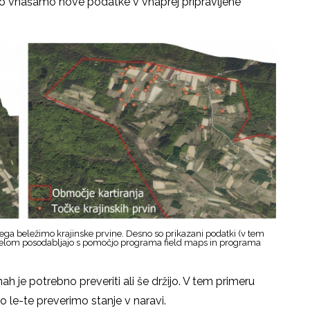
ahko vnašamo nove podatke v vnaprej pripravljene
rega beležimo krajinske prvine. Desno so prikazani podatki (v tem
 delom posodabljajo s pomočjo programa field maps in programa
 je potrebno preveriti ali še držijo. V tem primeru
o le-te preverimo stanje v naravi.