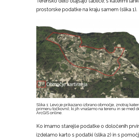
Terensko delo olajšajo tablice, s katerimi l
prostorske podatke na kraju samem (slika 1).
Slika 1: Levo je prikazano izbrano območje, znotraj kate
primeru točkovni), ki jih vnašamo na terenu in se med
ArcGIS online.
Ko imamo starejše podatke o določenih prvinah
izdelamo karto s podatki (slika 2) in s pomočj