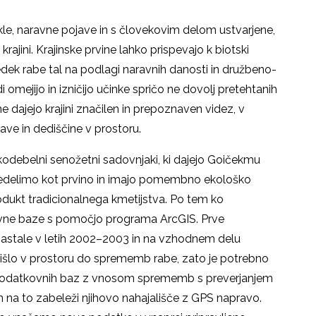
le, naravne pojave in s človekovim delom ustvarjene,
i krajini. Krajinske prvine lahko prispevajo k biotski
sledek rabe tal na podlagi naravnih danosti in družbeno-
 omejijo in izničijo učinke spričo ne dovolj pretehtanih
ne dajejo krajini značilen in prepoznaven videz, v
rave in dediščine v prostoru.
okodebelni senožetni sadovnjaki, ki dajejo Goičekmu
predelimo kot prvino in imajo pomembno ekološko
rodukt tradicionalnega kmetijstva. Po tem ko
ovne baze s pomočjo programa ArcGIS. Prve
astale v letih 2002–2003 in na vzhodnem delu
rišlo v prostoru do sprememb rabe, zato je potrebno
 podatkovnih baz z vnosom sprememb s preverjanjem
in na to zabeleži njihovo nahajališče z GPS napravo.