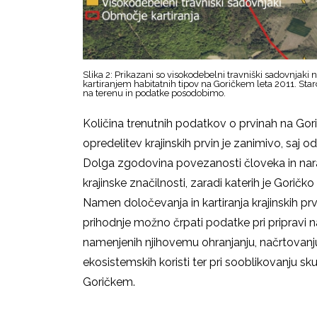
Slika 2: Prikazani so visokodebelni travniški sadovnjaki 
kartiranjem habitatnih tipov na Goričkem leta 2011. Sta
na terenu in podatke posodobimo.
Količina trenutnih podatkov o prvinah na Gorič
opredelitev krajinskih prvin je zanimivo, saj 
Dolga zgodovina povezanosti človeka in narave
krajinske značilnosti, zaradi katerih je Gorič
Namen določevanja in kartiranja krajinskih prv
prihodnje možno črpati podatke pri pripravi na
namenjenih njihovemu ohranjanju, načrtovanju 
ekosistemskih koristi ter pri sooblikovanju sku
Goričkem.