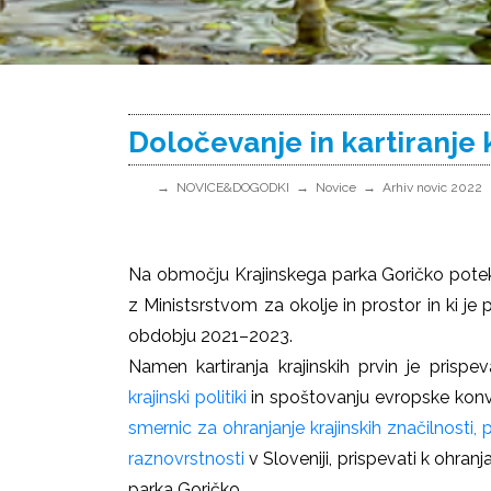
Določevanje in kartiranje 
NOVICE&DOGODKI
Novice
Arhiv novic 2022
Na območju Krajinskega parka Goričko poteka 
z Ministsrstvom za okolje in prostor in ki 
obdobju 2021–2023.
Namen kartiranja krajinskih prvin je prispeva
krajinski politiki
in spoštovanju evropske konven
smernic za ohranjanje krajinskih značilnosti,
raznovrstnosti
v Sloveniji, prispevati k ohran
parka Goričko.