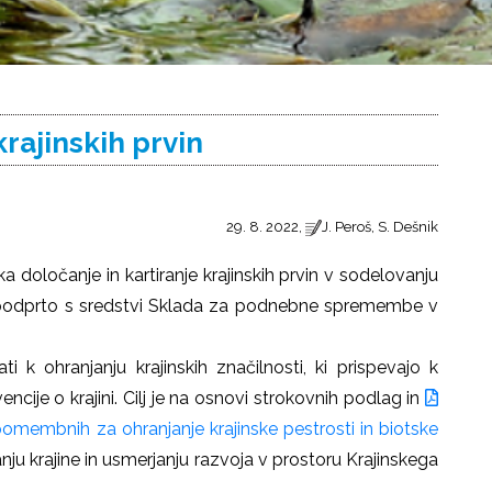
krajinskih prvin
29. 8. 2022,
J. Peroš, S. Dešnik
določanje in kartiranje krajinskih prvin v sodelovanju
je podprto s sredstvi Sklada za podnebne spremembe v
ti k ohranjanju krajinskih značilnosti, ki prispevajo k
cije o krajini. Cilj je na osnovi strokovnih podlag in
 pomembnih za ohranjanje krajinske pestrosti in biotske
janju krajine in usmerjanju razvoja v prostoru Krajinskega