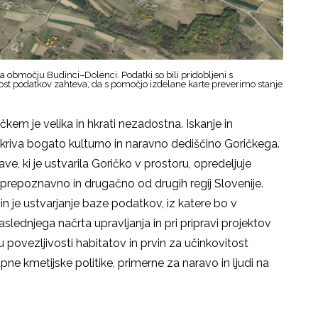
na območju Budinci–Dolenci. Podatki so bili pridobljeni s
rost podatkov zahteva, da s pomočjo izdelane karte preverimo stanje
kem je velika in hkrati nezadostna. Iskanje in
odkriva bogato kulturno in naravno dediščino Goričkega.
, ki je ustvarila Goričko v prostoru, opredeljuje
ko prepoznavno in drugačno od drugih regij Slovenije.
in je ustvarjanje baze podatkov, iz katere bo v
slednjega načrta upravljanja in pri pripravi projektov
povezljivosti habitatov in prvin za učinkovitost
pne kmetijske politike, primerne za naravo in ljudi na