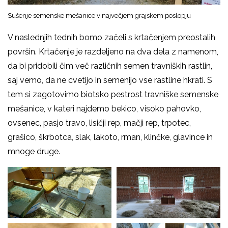
Sušenje semenske mešanice v največjem grajskem poslopju
V naslednjih tednih bomo začeli s krtačenjem preostalih
površin. Krtačenje je razdeljeno na dva dela z namenom,
da bi pridobili čim več različnih semen travniških rastlin,
saj vemo, da ne cvetijo in semenijo vse rastline hkrati. S
tem si zagotovimo biotsko pestrost travniške semenske
mešanice, v kateri najdemo bekico, visoko pahovko,
ovsenec, pasjo travo, lisičji rep, mačji rep, trpotec,
grašico, škrbotca, slak, lakoto, rman, klinčke, glavince in
mnoge druge.