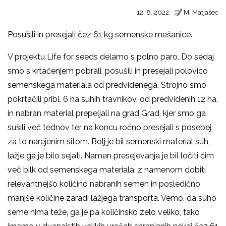
12. 8. 2022,
M. Matjašec
Posušili in presejali čez 61 kg semenske mešanice.
V projektu Life for seeds delamo s polno paro. Do sedaj
smo s krtačenjem pobrali, posušili in presejali polovico
semenskega materiala od predvidenega. Strojno smo
pokrtačili pribl. 6 ha suhih travnikov, od predvidenih 12 ha,
in nabran material prepeljali na grad Grad, kjer smo ga
sušili več tednov ter na koncu ročno presejali s posebej
za to narejenim sitom. Bolj je bil semenski material suh,
lažje ga je bilo sejati. Namen presejevanja je bil ločiti čim
več bilk od semenskega materiala, z namenom dobiti
relevantnejšo količino nabranih semen in posledično
manjše količine zaradi lažjega transporta. Vemo, da suho
seme nima teže, ga je pa količinsko zelo veliko, tako