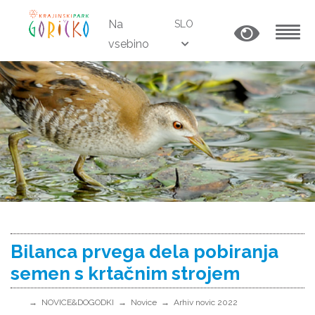
Na
SLO
vsebino
MENU
Bilanca prvega dela pobiranja
semen s krtačnim strojem
NOVICE&DOGODKI
Novice
Arhiv novic 2022