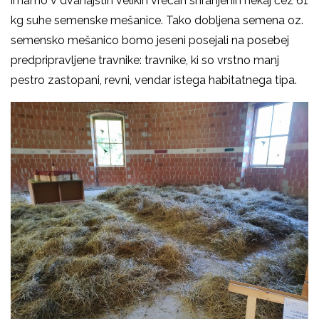
imamo v dvanajstih velikih vrečah shranjenih nekaj čez 61
kg suhe semenske mešanice. Tako dobljena semena oz.
semensko mešanico bomo jeseni posejali na posebej
predpripravljene travnike: travnike, ki so vrstno manj
pestro zastopani, revni, vendar istega habitatnega tipa.