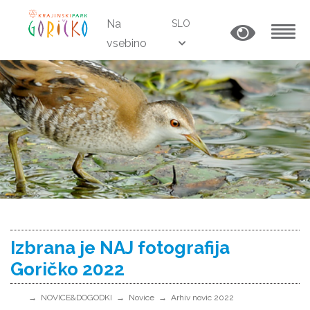
Na
SLO
vsebino
MENU
Izbrana je NAJ fotografija
Goričko 2022
NOVICE&DOGODKI
Novice
Arhiv novic 2022