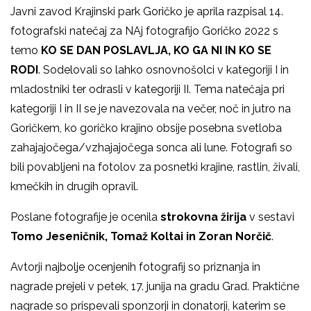
Javni zavod Krajinski park Goričko je aprila razpisal
14.
fotografski natečaj za NAj fotografijo Goričko 2022 s
temo
KO SE DAN POSLAVLJA, KO GA NI IN KO SE
RODI
. Sodelovali so lahko osnovnošolci v kategoriji I in
mladostniki ter odrasli v kategoriji II. Tema natečaja pri
kategoriji I in II se je navezovala na večer, noč in jutro na
Goričkem, ko goričko krajino obsije posebna svetloba
zahajajočega/vzhajajočega sonca ali lune. Fotografi so
bili povabljeni na fotolov za posnetki krajine, rastlin, živali,
kmečkih in drugih opravil.
Poslane fotografije je ocenila
strokovna žirija
v sestavi
Tomo Jeseničnik, Tomaž Koltai in Zoran Norčič
.
Avtorji najbolje ocenjenih fotografij so priznanja in
nagrade prejeli v petek, 17. junija na gradu Grad. Praktične
nagrade so prispevali sponzorji in donatorji, katerim se