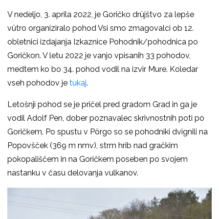
V nedeljo, 3. aprila 2022, je Goričko drüjštvo za lepše
vütro organiziralo pohod Vsi smo zmagovalci ob 12.
obletnici izdajanja Izkaznice Pohodnik/pohodnica po
Goričkon. V letu 2022 je vanjo vpisanih 33 pohodov,
medtem ko bo 34. pohod vodil na izvir Mure. Koledar
vseh pohodov je
tukaj
.
Letošnji pohod se je pričel pred gradom Grad in ga je
vodil Adolf Pen, dober poznavalec skrivnostnih poti po
Goričkem. Po spustu v Pörgo so se pohodniki dvignili na
Popovšček (369 m nmv), strm hrib nad gračkim
pokopališčem in na Goričkem poseben po svojem
nastanku v času delovanja vulkanov.