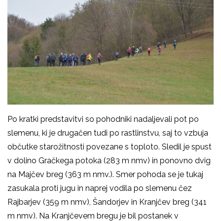
Po kratki predstavitvi so pohodniki nadaljevali pot po
slemenu, ki je drugačen tudi po rastlinstvu, saj to vzbuja
občutke starožitnosti povezane s toploto. Sledil je spust
v dolino Gračkega potoka (283 m nmv) in ponovno dvig
na Majčev breg (363 m nmv.). Smer pohoda se je tukaj
zasukala proti jugu in naprej vodila po slemenu čez
Rajbarjev (359 m nmv), Šandorjev in Kranjčev breg (341
m nmv). Na Kranjčevem bregu je bil postanek v