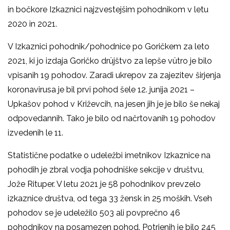
in bočkore Izkaznici najzvestejšim pohodnikom v letu
2020 in 2021.
V Izkaznici pohodnik/pohodnice po Goričkem za leto
2021, ki jo izdaja Goričko drüjštvo za lepše vütro je bilo
vpisanih 19 pohodov. Zaradi ukrepov za zajezitev širjenja
koronavirusa je bil prvi pohod šele 12. junija 2021 –
Upkašov pohod v Križevcih, na jesen jih je je bilo še nekaj
odpovedannih. Tako je bilo od načrtovanih 19 pohodov
izvedenih le 11.
Statistične podatke o udeležbi imetnikov Izkaznice na
pohodih je zbral vodja pohodniške sekcije v društvu,
Jože Rituper. V letu 2021 je 58 pohodnikov prevzelo
izkaznice društva, od tega 33 žensk in 25 moških. Vseh
pohodov se je udeležilo 503 ali povprečno 46
pohodnikov na posamezen pohod. Potrjenih je bilo 245