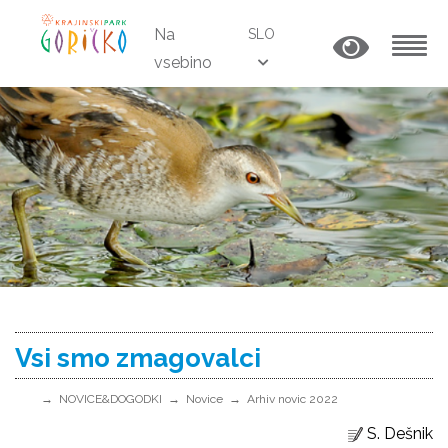
Na
SLO
vsebino
MENU
Vsi smo zmagovalci
NOVICE&DOGODKI
Novice
Arhiv novic 2022
S. Dešnik