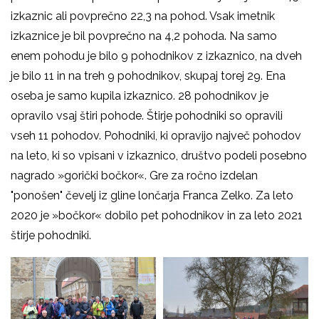
izkaznic ali povprečno 22,3 na pohod. Vsak imetnik
izkaznice je bil povprečno na 4,2 pohoda. Na samo
enem pohodu je bilo 9 pohodnikov z izkaznico, na dveh
je bilo 11 in na treh 9 pohodnikov, skupaj torej 29. Ena
oseba je samo kupila izkaznico. 28 pohodnikov je
opravilo vsaj štiri pohode. Štirje pohodniki so opravili
vseh 11 pohodov. Pohodniki, ki opravijo največ pohodov
na leto, ki so vpisani v izkaznico, društvo podeli posebno
nagrado »gorički bočkor«. Gre za ročno izdelan
"ponošen" čevelj iz gline lončarja Franca Zelko. Za leto
2020 je »bočkor« dobilo pet pohodnikov in za leto 2021
štirje pohodniki.