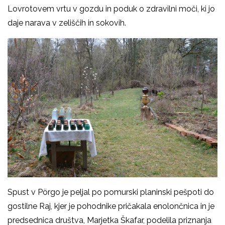
Lovrotovem vrtu v gozdu in poduk o zdravilni moči, ki jo
daje narava v zeliščih in sokovih.
Spust v Pörgo je peljal po pomurski planinski pešpoti do
gostilne Raj, kjer je pohodnike pričakala enolončnica in je
predsednica društva, Marjetka Škafar, podelila priznanja