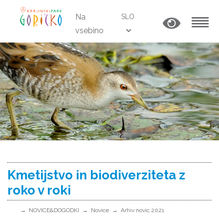
Na
SLO
vsebino
MENU
Kmetijstvo in biodiverziteta z
roko v roki
NOVICE&DOGODKI
Novice
Arhiv novic 2021