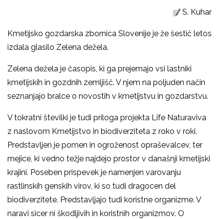
S. Kuhar
Kmetijsko gozdarska zbornica Slovenije je že šestič letos
izdala glasilo Zelena dežela.
Zelena dežela je časopis, ki ga prejemajo vsi lastniki
kmetijskih in gozdnih zemljišč. V njem na poljuden način
seznanjajo bralce o novostih v kmetijstvu in gozdarstvu.
V tokratni številki je tudi priloga projekta Life Naturaviva
z naslovom Kmetijstvo in biodiverziteta z roko v roki.
Predstavljen je pomen in ogroženost opraševalcev, ter
mejice, ki vedno težje najdejo prostor v današnji kmetijski
krajini. Poseben prispevek je namenjen varovanju
rastlinskih genskih virov, ki so tudi dragocen del
biodiverzitete. Predstavljajo tudi koristne organizme. V
naravi sicer ni škodljivih in koristnih organizmov. O