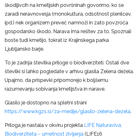
škodljivcih na kmetijskih površninah govorimo, ko se
zaradi neravnovesja (monokultura, odsotnost plenilcev,
ipd.) nek organizem preveč namnoži in zato povzroča
gospodarsko škodo. Narava ima rešitev za to. Spoznali
boste tudi kmetijo, tokrat iz Krajinskega parka
Ljubljansko barje.
To je zadnja številka priloge o biodiverziteti. Ostali dve
številki si lahko pogledate v arhivu glasila Zelena dežela.
Upajmo, da prispevki pripomorejo k boljšemu
razumevanju sobivanja kmetijstva in narave.
Glasilo je dostopno na spletni strani
https://www.kgzs.si/za-medije/glasilo-zelena-dezela
.
Priloga je nastala v okviru projekta
LIFE Naturaviva,
Biodiverziteta – umetnost življenja
(LIFE16