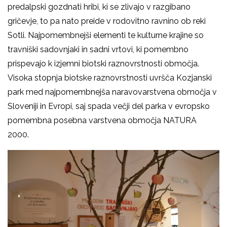
predalpski gozdnati hribi, ki se zlivajo v razgibano
gričevje, to pa nato preide v rodovitno ravnino ob reki
Sotli. Najpomembnejši elementi te kulturne krajine so
travniški sadovnjaki in sadni vrtovi, ki pomembno
prispevajo k izjemni biotski raznovrstnosti območja.
Visoka stopnja biotske raznovrstnosti uvršča Kozjanski
park med najpomembnejša naravovarstvena območja v
Sloveniji in Evropi, saj spada večji del parka v evropsko
pomembna posebna varstvena območja NATURA
2000.