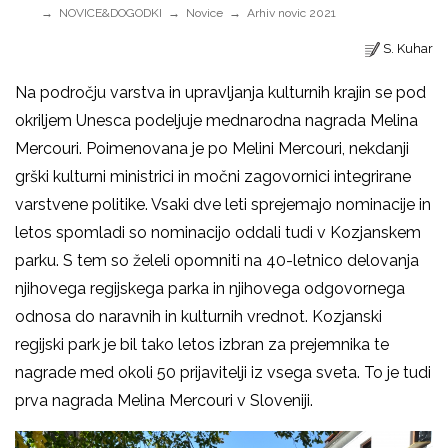
NOVICE&DOGODKI
Novice
Arhiv novic 2021
S. Kuhar
Na področju varstva in upravljanja kulturnih krajin se pod
okriljem Unesca podeljuje mednarodna nagrada Melina
Mercouri. Poimenovana je po Melini Mercouri, nekdanji
grški kulturni ministrici in močni zagovornici integrirane
varstvene politike. Vsaki dve leti sprejemajo nominacije in
letos spomladi so nominacijo oddali tudi v Kozjanskem
parku. S tem so želeli opomniti na 40-letnico delovanja
njihovega regijskega parka in njihovega odgovornega
odnosa do naravnih in kulturnih vrednot. Kozjanski
regijski park je bil tako letos izbran za prejemnika te
nagrade med okoli 50 prijavitelji iz vsega sveta. To je tudi
prva nagrada Melina Mercouri v Sloveniji.