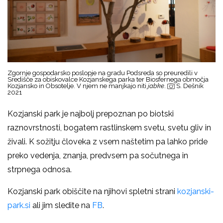
Zgornje gospodarsko poslopje na gradu Podsreda so preuredili v
Središče za obiskovalce Kozjanskega parka ter Biosfernega območja
Kozjansko in Obsotelje. V njem ne manjkajo niti
jabke
.
S. Dešnik
2021
Kozjanski park je najbolj prepoznan po biotski
raznovrstnosti, bogatem rastlinskem svetu, svetu gliv in
živali. K sožitju človeka z vsem naštetim pa lahko pride
preko vedenja, znanja, predvsem pa sočutnega in
strpnega odnosa.
Kozjanski park obiščite na njihovi spletni strani
kozjanski-
park.si
ali jim sledite na
FB
.