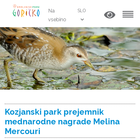
Na
SLO
vsebino
MENU
Kozjanski park prejemnik
mednarodne nagrade Melina
Mercouri