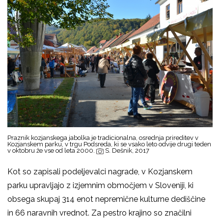
Praznik kozjanskega jabolka je tradicionalna, osrednja prireditev v
Kozjanskem parku, v trgu Podsreda, ki se vsako leto odvije drugi teden
v oktobru že vse od leta 2000.
S. Dešnik, 2017
Kot so zapisali podeljevalci nagrade, v Kozjanskem
parku upravljajo z izjemnim območjem v Sloveniji, ki
obsega skupaj 314 enot nepremične kulturne dediščine
in 66 naravnih vrednot. Za pestro krajino so značilni