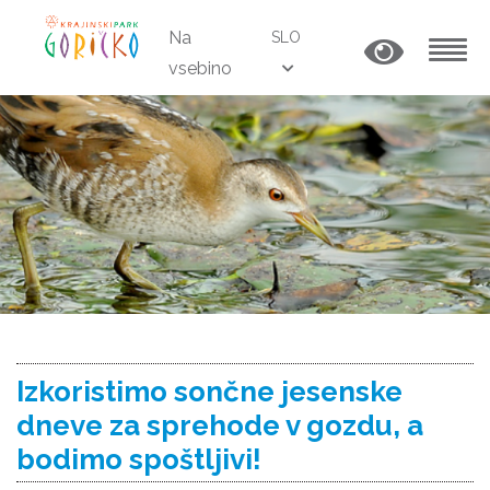
Na
SLO
vsebino
MENU
Izkoristimo sončne jesenske
dneve za sprehode v gozdu, a
bodimo spoštljivi!