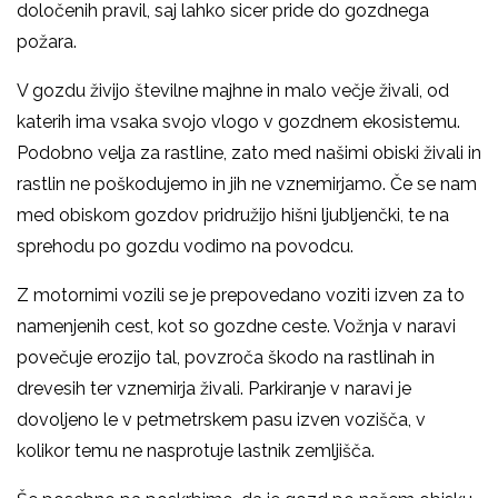
določenih pravil, saj lahko sicer pride do gozdnega
požara.
V gozdu živijo številne majhne in malo večje živali, od
katerih ima vsaka svojo vlogo v gozdnem ekosistemu.
Podobno velja za rastline, zato med našimi obiski živali in
rastlin ne poškodujemo in jih ne vznemirjamo. Če se nam
med obiskom gozdov pridružijo hišni ljubljenčki, te na
sprehodu po gozdu vodimo na povodcu.
Z motornimi vozili se je prepovedano voziti izven za to
namenjenih cest, kot so gozdne ceste. Vožnja v naravi
povečuje erozijo tal, povzroča škodo na rastlinah in
drevesih ter vznemirja živali. Parkiranje v naravi je
dovoljeno le v petmetrskem pasu izven vozišča, v
kolikor temu ne nasprotuje lastnik zemljišča.