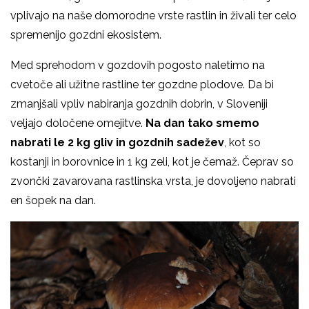
vplivajo na naše domorodne vrste rastlin in živali ter celo
spremenijo gozdni ekosistem.
Med sprehodom v gozdovih pogosto naletimo na
cvetoče ali užitne rastline ter gozdne plodove. Da bi
zmanjšali vpliv nabiranja gozdnih dobrin, v Sloveniji
veljajo določene omejitve.
Na dan tako smemo
nabrati le 2 kg gliv in gozdnih sadežev
, kot so
kostanji in borovnice in 1 kg zeli, kot je čemaž. Čeprav so
zvončki zavarovana rastlinska vrsta, je dovoljeno nabrati
en šopek na dan.