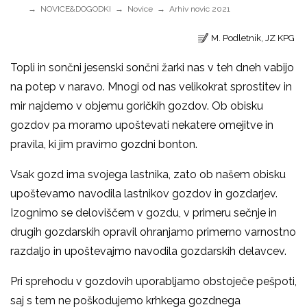
NOVICE&DOGODKI
Novice
Arhiv novic 2021
M. Podletnik, JZ KPG
Topli in sončni jesenski sončni žarki nas v teh dneh vabijo
na potep v naravo. Mnogi od nas velikokrat sprostitev in
mir najdemo v objemu goričkih gozdov. Ob obisku
gozdov pa moramo upoštevati nekatere omejitve in
pravila, ki jim pravimo gozdni bonton.
Vsak gozd ima svojega lastnika, zato ob našem obisku
upoštevamo navodila lastnikov gozdov in gozdarjev.
Izognimo se deloviščem v gozdu, v primeru sečnje in
drugih gozdarskih opravil ohranjamo primerno varnostno
razdaljo in upoštevajmo navodila gozdarskih delavcev.
Pri sprehodu v gozdovih uporabljamo obstoječe pešpoti,
saj s tem ne poškodujemo krhkega gozdnega