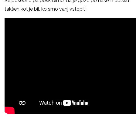
Še posebno pa poskrbimo, da je gozd po našem obisku
takšen kot je bil, ko smo vanj vstopili.