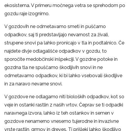
ekosistema. V primeru močnega vetra se sprehodom po
gozdu raje izognimo.
V gozdovih ne odmetavamo smeti in puščamo
odpadkov, saj ti predstavljajo nevarnost za živali,
strupene snovi pa lahko pronicajo v tla in podtalnico. Če
najdete divje odlagališče odpadkov v gozdu, to
sporočite medobčinski inšpekciji. V gozdne potoke in
gozdna tla ne spuščamo škodljivih snovi in ne
odmetavamo odpadkov, ki bi lahko vsebovali škodljive
in za naravo nevarne snovi.
V gozdove ne odlagamo niti bioloških odpadkov, kot so
veje in ostanki rastlin z naših vrtov. Čeprav se ti odpadki
naravnega izvora, lahko iz teh ostankov in semen v
gozdove nenamerno vnesemo tujerodne in invazivne
vrste rastlin, grmov in dreves. Ti prišleki lahko škodljivo