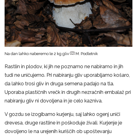
Na dan lahko naberemo le 2 kg gliv
M. Podletnik
Rastlin in plodov, ki jih ne poznamo ne nabiramo in jih
tudi ne uničujemo. Pri nabiranju gliv uporabljamo košaro,
da lahko trosi gliv in druga semena padajo na tla.
Uporaba plastičnih vrečk in drugih nezračnih embalaž pri
nabiranju gliv ni dovoljena in je celo kazniva.
V gozdu se izogibamo kurjenju, saj lahko ogenj uniči
drevesa, druge rastline in poškoduje živali. Kurjenje je
dovoljeno le na urejenih kuriščih ob upoštevanju