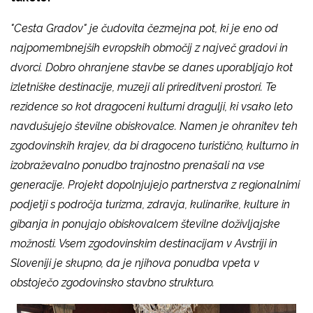
"Cesta Gradov" je čudovita čezmejna pot, ki je eno od
najpomembnejših evropskih območij z največ gradovi in
dvorci.
Dobro ohranjene stavbe se danes uporabljajo kot
izletniške destinacije, muzeji ali prireditveni prostori. Te
rezidence so kot dragoceni kulturni dragulji, ki vsako leto
navdušujejo številne obiskovalce. Namen je ohranitev teh
zgodovinskih krajev, da bi dragoceno turistično, kulturno in
izobraževalno ponudbo trajnostno prenašali na vse
generacije. Projekt dopolnjujejo partnerstva z regionalnimi
podjetji s področja turizma, zdravja, kulinarike, kulture in
gibanja in ponujajo obiskovalcem številne doživljajske
možnosti. Vsem zgodovinskim destinacijam v Avstriji in
Sloveniji je skupno, da je njihova ponudba vpeta v
obstoječo zgodovinsko stavbno strukturo.