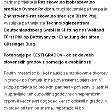
partner projekta je
Raziskovalno izobraževalno
središče Dvorec Rakičan
, drugi slovenski partner pa je
Znanstveno-raziskovalno središče Bistra Ptuj
.
Avstrijska partnerja sta
Technologiezentrum
Deutschlandsberg GmbH in Stiftung des Weiland
Fürst Philipp Batthyány zur Erhaltung der alten
Güssinger Burg.
Potepanje po CESTI GRADOV - obisk devetih
slovenskih gradov s pomočjo e-mobilnosti
Poletni meseci so bili kot nalašč za raziskovanje dvorcev
in gradov po Pomurju in na slovenskem Štajerskem. V
sklopu projekta so projektni partnerji v povezavi z lastniki
in upravljalci teh čudovitih zgodovinskih nepremičnin
pripravili večdnevni dogodek, kjer so obiskali 9 gradov in
dvorcev, pri tem pa snemali reportažo, ki bo