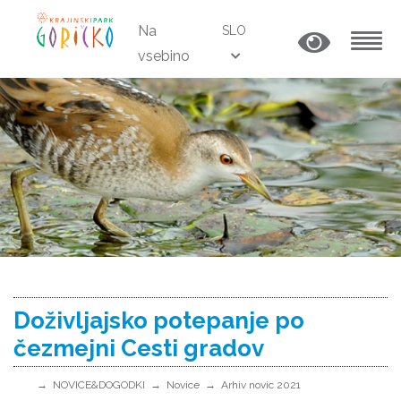
Na
SLO
vsebino
MENU
Doživljajsko potepanje po
čezmejni Cesti gradov
NOVICE&DOGODKI
Novice
Arhiv novic 2021