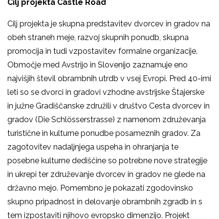
Cilj projekta Castle Road
Cilj projekta je skupna predstavitev dvorcev in gradov na
obeh straneh meje, razvoj skupnih ponudb, skupna
promocija in tudi vzpostavitev formalne organizacije.
Območje med Avstrijo in Slovenijo zaznamuje eno
najvišjih števil obrambnih utrdb v vsej Evropi. Pred 40-imi
leti so se dvorci in gradovi vzhodne avstrijske Štajerske
in južne Gradiščanske združili v društvo Cesta dvorcev in
gradov (Die Schlösserstrasse) z namenom združevanja
turistične in kulturne ponudbe posameznih gradov. Za
zagotovitev nadaljnjega uspeha in ohranjanja te
posebne kulturne dediščine so potrebne nove strategije
in ukrepi ter združevanje dvorcev in gradov ne glede na
državno mejo. Pomembno je pokazati zgodovinsko
skupno pripadnost in delovanje obrambnih zgradb in s
tem izpostaviti njihovo evropsko dimenzijo. Projekt