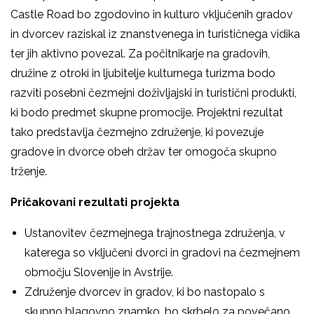
Castle Road bo zgodovino in kulturo vključenih gradov
in dvorcev raziskal iz znanstvenega in turističnega vidika
ter jih aktivno povezal. Za počitnikarje na gradovih,
družine z otroki in ljubitelje kulturnega turizma bodo
razviti posebni čezmejni doživljajski in turistični produkti,
ki bodo predmet skupne promocije. Projektni rezultat
tako predstavlja čezmejno združenje, ki povezuje
gradove in dvorce obeh držav ter omogoča skupno
trženje.
Pričakovani rezultati projekta
Ustanovitev čezmejnega trajnostnega združenja, v
katerega so vključeni dvorci in gradovi na čezmejnem
območju Slovenije in Avstrije.
Združenje dvorcev in gradov, ki bo nastopalo s
skupno blagovno znamko, bo skrbelo za povečano