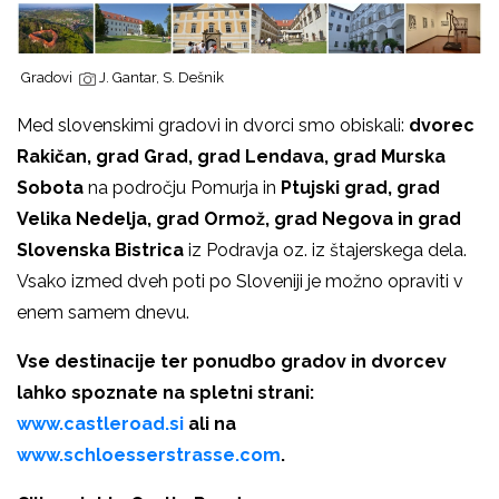
Gradovi
J. Gantar, S. Dešnik
Med slovenskimi gradovi in dvorci smo obiskali:
dvorec
Rakičan, grad Grad, grad Lendava, grad Murska
Sobota
na področju Pomurja in
Ptujski grad, grad
Velika Nedelja, grad Ormož, grad Negova in grad
Slovenska Bistrica
iz Podravja oz. iz štajerskega dela.
Vsako izmed dveh poti po Sloveniji je možno opraviti v
enem samem dnevu.
Vse destinacije ter ponudbo gradov in dvorcev
lahko spoznate na spletni strani:
www.castleroad.si
ali na
www.schloesserstrasse.com
.