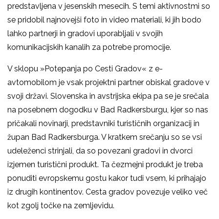
predstavljena v jesenskih mesecih. S temi aktivnostmi so
se pridobil najnovejši foto in video materiali, ki jih bodo
lahko partnerji in gradovi uporabljali v svojih
komunikacijskih kanalih za potrebe promocije.
V sklopu »Potepanja po Cesti Gradov« z e-
avtomobilom je vsak projektni partner obiskal gradove v
svoji državi. Slovenska in avstrijska ekipa pa se je srečala
na posebnem dogodku v Bad Radkersburgu, kjer so nas
pričakali novinarji, predstavniki turističnih organizacij in
župan Bad Radkersburga. V kratkem srečanju so se vsi
udeleženci strinjali, da so povezani gradovi in dvorci
izjemen turistični produkt. Ta čezmejni produkt je treba
ponuditi evropskemu gostu kakor tudi vsem, ki prihajajo
iz drugih kontinentov. Cesta gradov povezuje veliko več
kot zgolj točke na zemljevidu.