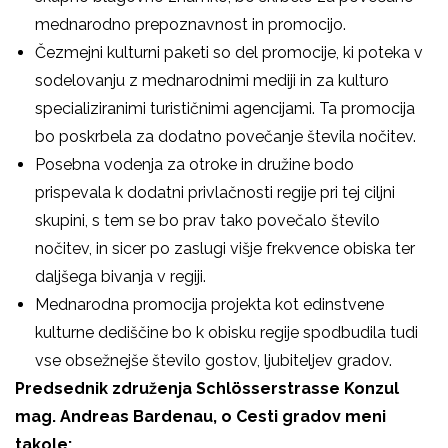
mednarodno prepoznavnost in promocijo.
Čezmejni kulturni paketi so del promocije, ki poteka v
sodelovanju z mednarodnimi mediji in za kulturo
specializiranimi turističnimi agencijami. Ta promocija
bo poskrbela za dodatno povečanje števila nočitev.
Posebna vodenja za otroke in družine bodo
prispevala k dodatni privlačnosti regije pri tej ciljni
skupini, s tem se bo prav tako povečalo število
nočitev, in sicer po zaslugi višje frekvence obiska ter
daljšega bivanja v regiji.
Mednarodna promocija projekta kot edinstvene
kulturne dediščine bo k obisku regije spodbudila tudi
vse obsežnejše število gostov, ljubiteljev gradov.
Predsednik združenja Schlösserstrasse Konzul
mag. Andreas Bardenau, o Cesti gradov meni
takole: