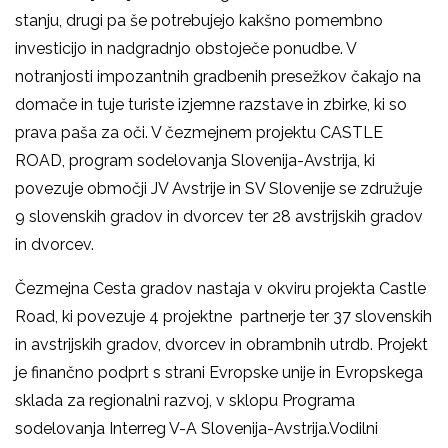
stanju, drugi pa še potrebujejo kakšno pomembno
investicijo in nadgradnjo obstoječe ponudbe. V
notranjosti impozantnih gradbenih presežkov čakajo na
domače in tuje turiste izjemne razstave in zbirke, ki so
prava paša za oči. V čezmejnem projektu CASTLE
ROAD, program sodelovanja Slovenija-Avstrija, ki
povezuje območji JV Avstrije in SV Slovenije se združuje
9 slovenskih gradov in dvorcev ter 28 avstrijskih gradov
in dvorcev.
Čezmejna Cesta gradov nastaja v okviru projekta Castle
Road, ki povezuje 4 projektne partnerje ter 37 slovenskih
in avstrijskih gradov, dvorcev in obrambnih utrdb. Projekt
je finančno podprt s strani Evropske unije in Evropskega
sklada za regionalni razvoj, v sklopu Programa
sodelovanja Interreg V-A Slovenija-Avstrija.Vodilni