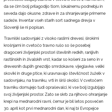
da se čim bolj prilagodijo tlom, lokalnemu podnebju in
seveda dajo okusne, zdrave in za shranjevanje primerne
sadeže. Inventar vseh starih sort sadnega drevja v
Sloveniji še ni popisan.
Travniški sadovnjaki z visoko raslimi drevesi, širokimi
krošnjami in cvetočo travno rušo so še posebej
dragoceni življenjski prostori številnih redkih, ranljivih
rastlinskih in živalskih vrst, kadar so košeni za seno in v
drevesnih duplih gnezdijo smrdokavre, vijeglavke, veliki
skoviki in druge ptice, ki uravnavajo številčnost žuželk v
sadovnjaku, na travniku, vrti in širši okolici. V cvetočem
travniku domujejo tudi opraševalci, ki vse bolj izgubljajo
svoj življenjski prostor. Zato se skrb za njihovo ohranjanje
krepi na mednarodni ravni, čemur je bil letos posvečen
30. april kot prvi mednarodni dan, ki naj bi Evropejce