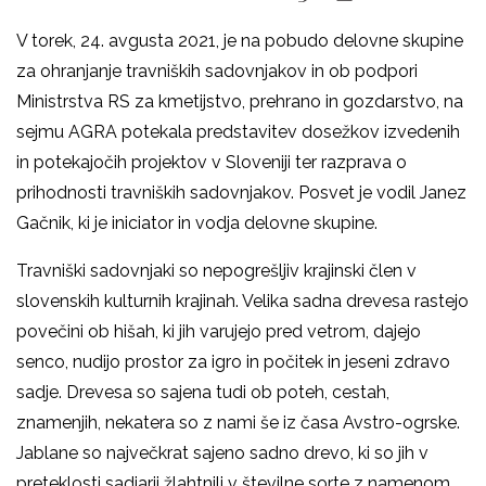
V torek, 24. avgusta 2021, je na pobudo delovne skupine
za ohranjanje travniških sadovnjakov in ob podpori
Ministrstva RS za kmetijstvo, prehrano in gozdarstvo, na
sejmu AGRA potekala predstavitev dosežkov izvedenih
in potekajočih projektov v Sloveniji ter razprava o
prihodnosti travniških sadovnjakov. Posvet je vodil Janez
Gačnik, ki je iniciator in vodja delovne skupine.
Travniški sadovnjaki so nepogrešljiv krajinski člen v
slovenskih kulturnih krajinah. Velika sadna drevesa rastejo
povečini ob hišah, ki jih varujejo pred vetrom, dajejo
senco, nudijo prostor za igro in počitek in jeseni zdravo
sadje. Drevesa so sajena tudi ob poteh, cestah,
znamenjih, nekatera so z nami še iz časa Avstro-ogrske.
Jablane so največkrat sajeno sadno drevo, ki so jih v
preteklosti sadjarji žlahtnili v številne sorte z namenom,