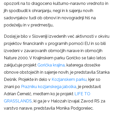
opozoril na to dragoceno kulturno-naravno vrednoto in
jih spodbudil k ohranjanju, negi in k sajenju novih
sadovnjakov tudi ob obnovi in novogradnji hiš na
podeželju in v predmestju..
Doslej je bilo v Sloveniji izvedenih več aktivnosti v okviru
projektov financiranih v programih pomoči EU in so bili
izvedeni v zavarovanih območjih narave in območjih
Nature 2000. V Krajinskem parku Goričko se tako letos
zaključuje projekt
Gorička krajina
, katerega dosežke
obnove obstoječih in sajenje novih, je predstavila Stanka
Dešnik. Projekte in delo v
Kozjanskem parku
, kjer so
znani po
Prazniku kozjanskega jabolka
, je predstavil
Adrian Černelč, medtem ko je projekt
LIFE TO
GRASSLANDS
, ki ga je v Halozah izvajal Zavod RS za
varstvo narave, predstavila Monika Podgorelec.