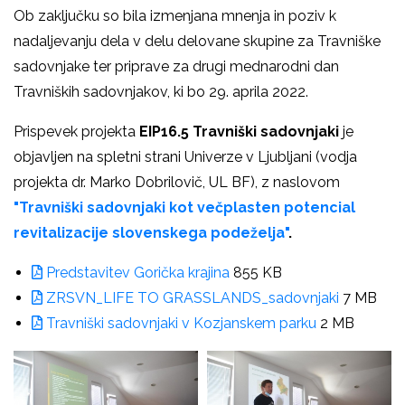
Ob zaključku so bila izmenjana mnenja in poziv k
nadaljevanju dela v delu delovane skupine za Travniške
sadovnjake ter priprave za drugi mednarodni dan
Travniških sadovnjakov, ki bo 29. aprila 2022.
Prispevek projekta
EIP16.5 Travniški sadovnjaki
je
objavljen na spletni strani Univerze v Ljubljani (vodja
projekta dr. Marko Dobrilovič, UL BF), z naslovom
"Travniški sadovnjaki kot večplasten potencial
revitalizacije slovenskega podeželja"
.
Predstavitev Gorička krajina
855 KB
ZRSVN_LIFE TO GRASSLANDS_sadovnjaki
7 MB
Travniški sadovnjaki v Kozjanskem parku
2 MB