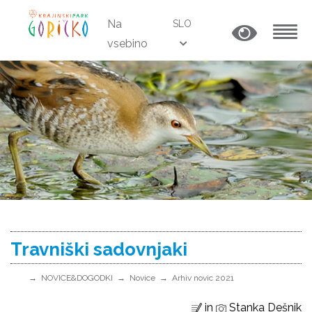
Na
SLO
vsebino
MENU
Travniški sadovnjaki
NOVICE&DOGODKI
Novice
Arhiv novic 2021
in
Stanka Dešnik