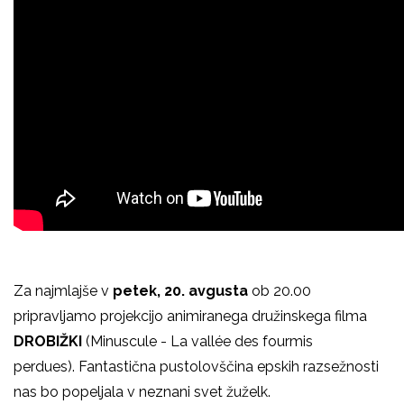
Za najmlajše v
petek, 20. avgusta
ob 20.00
pripravljamo projekcijo animiranega družinskega filma
DROBIŽKI
(Minuscule - La vallée des fourmis
perdues).
Fantastična pustolovščina epskih razsežnosti
nas bo popeljala v neznani svet žuželk.