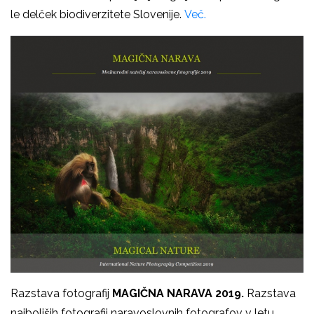
le delček biodiverzitete Slovenije.
Več.
Razstava fotografij
MAGIČNA NARAVA 2019.
Razstava
najboljših fotografij naravoslovnih fotografov v letu