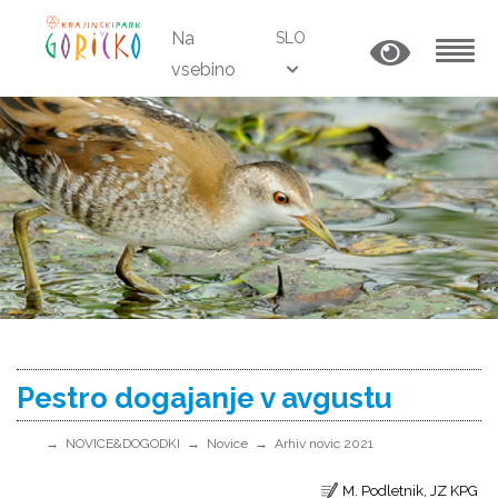
Na
SLO
vsebino
MENU
Pestro dogajanje v avgustu
NOVICE&DOGODKI
Novice
Arhiv novic 2021
M. Podletnik, JZ KPG