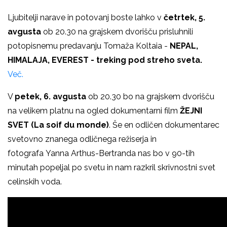
Ljubitelji narave in potovanj boste lahko v
četrtek, 5.
avgusta
ob 20.30 na grajskem dvorišču prisluhnili
potopisnemu predavanju Tomaža Koltaia -
NEPAL,
HIMALAJA, EVEREST - treking pod streho sveta.
Več.
V
petek, 6. avgusta
ob 20.30 bo na grajskem dvorišču
na velikem platnu na ogled dokumentarni film
ŽEJNI
SVET (La soif du monde)
. Še en odličen dokumentarec
svetovno znanega odličnega režiserja in
fotografa
Yanna Arthus-Bertranda nas bo v 90-tih
minutah popeljal po svetu in nam razkril skrivnostni svet
celinskih voda.