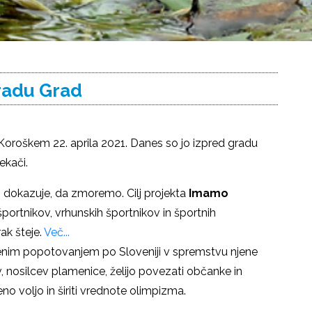
radu Grad
a Koroškem
22. aprila 2021
. Danes so jo izpred gradu
ekači.
n dokazuje, da zmoremo. Cilj projekta
Imamo
športnikov, vrhunskih športnikov in športnih
ak šteje.
Več...
jenim popotovanjem po Sloveniji v spremstvu njene
 nosilcev plamenice, želijo povezati občanke in
eno voljo in širiti vrednote olimpizma.