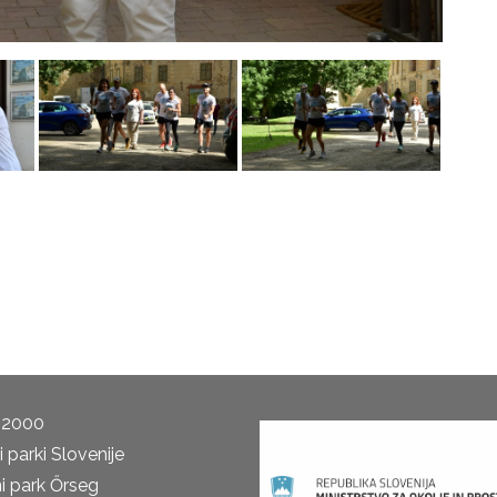
 2000
 parki Slovenije
i park Őrseg