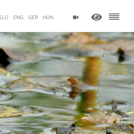
SLO
ENG
GER
HUN
MENU