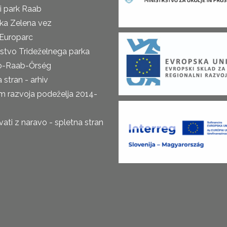
i park Raab
ka Zelena vez
Europarc
rstvo Trideželnega parka
o-Raab-Őrség
 stran - arhiv
m razvoja podeželja 2014-
ti z naravo - spletna stran