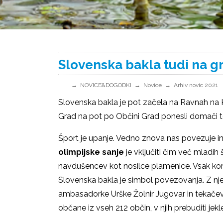
Slovenska bakla tudi na g
NOVICE&DOGODKI
Novice
Arhiv novic 2021
Slovenska bakla je pot začela na Ravnah n
Grad na pot po Občini Grad ponesli domači t
Šport je upanje. Vedno znova nas povezuje i
olimpijske sanje
je vključiti čim več mladih 
navdušencev kot nosilce plamenice. Vsak kor
Slovenska bakla je simbol povezovanja. Z n
ambasadorke Urške Žolnir Jugovar in tekačev,
občane iz vseh 212 občin, v njih prebuditi jekl