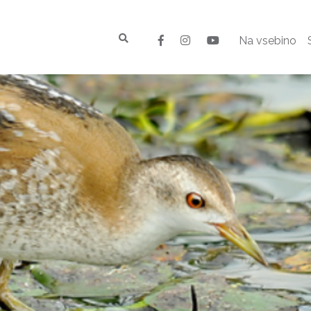
Na vsebino