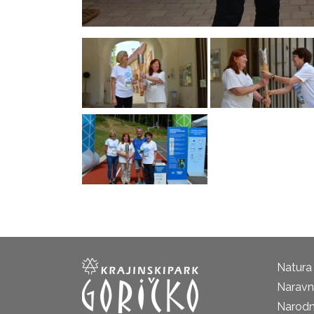
Natura
Naravni
Narodn