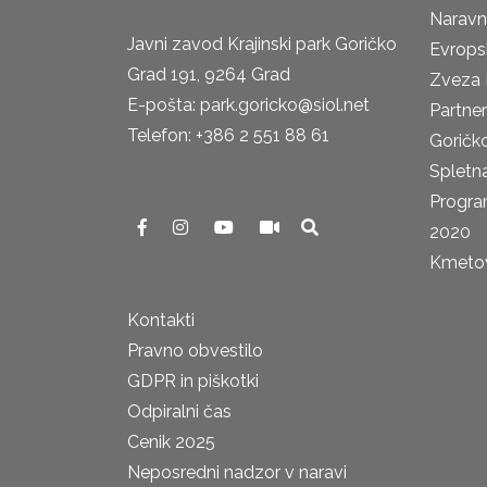
Naravn
Javni zavod Krajinski park Goričko
Evrops
Grad 191, 9264 Grad
Zveza 
E-pošta: park.goricko@siol.net
Partne
Telefon: +386 2 551 88 61
Goričk
Spletna
Progra
2020
Kmetova
Kontakti
Pravno obvestilo
GDPR in piškotki
Odpiralni čas
Cenik 2025
Neposredni nadzor v naravi