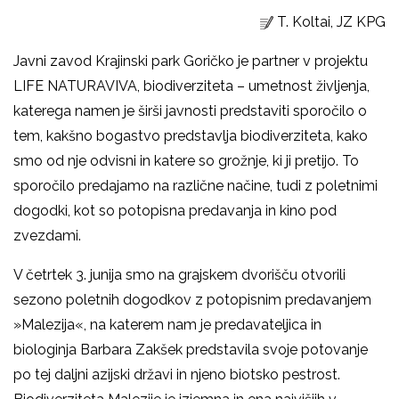
T. Koltai, JZ KPG
Javni zavod Krajinski park Goričko je partner v projektu
LIFE NATURAVIVA, biodiverziteta – umetnost življenja,
katerega namen je širši javnosti predstaviti sporočilo o
tem, kakšno bogastvo predstavlja biodiverziteta, kako
smo od nje odvisni in katere so grožnje, ki ji pretijo. To
sporočilo predajamo na različne načine, tudi z poletnimi
dogodki, kot so potopisna predavanja in kino pod
zvezdami.
V četrtek 3. junija smo na grajskem dvorišču otvorili
sezono poletnih dogodkov z potopisnim predavanjem
»Malezija«, na katerem nam je predavateljica in
biologinja Barbara Zakšek predstavila svoje potovanje
po tej daljni azijski državi in njeno biotsko pestrost.