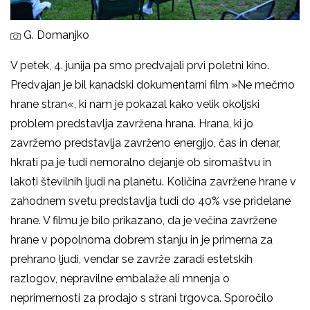
G. Domanjko
V petek, 4. junija pa smo predvajali prvi poletni kino.
Predvajan je bil kanadski dokumentarni film »Ne mečmo
hrane stran«, ki nam je pokazal kako velik okoljski
problem predstavlja zavržena hrana. Hrana, ki jo
zavržemo predstavlja zavrženo energijo, čas in denar,
hkrati pa je tudi nemoralno dejanje ob siromaštvu in
lakoti številnih ljudi na planetu. Količina zavržene hrane v
zahodnem svetu predstavlja tudi do 40% vse pridelane
hrane. V filmu je bilo prikazano, da je večina zavržene
hrane v popolnoma dobrem stanju in je primerna za
prehrano ljudi, vendar se zavrže zaradi estetskih
razlogov, nepravilne embalaže ali mnenja o
neprimernosti za prodajo s strani trgovca. Sporočilo