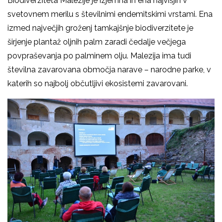
Biodiverziteta Malezije je izjemna in ena najvišjih v
svetovnem merilu s številnimi endemitskimi vrstami. Ena
izmed največjih groženj tamkajšnje biodiverzitete je
širjenje plantaž oljnih palm zaradi čedalje večjega
povpraševanja po palminem olju. Malezija ima tudi
številna zavarovana območja narave – narodne parke, v
katerih so najbolj občutljivi ekosistemi zavarovani.