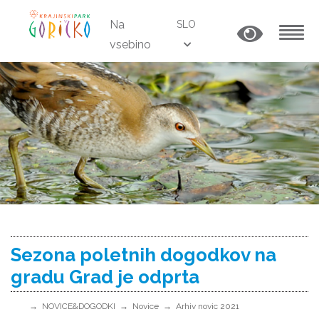
Na
SLO
vsebino
MENU
Sezona poletnih dogodkov na
gradu Grad je odprta
NOVICE&DOGODKI
Novice
Arhiv novic 2021