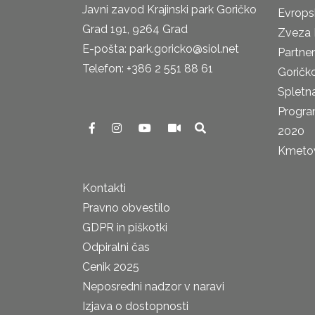
Javni zavod Krajinski park Goričko
Evrops
Grad 191, 9264 Grad
Zveza 
E-pošta: park.goricko@siol.net
Partne
Telefon: +386 2 551 88 61
Goričk
Spletna
Progra
2020
Kmetova
Kontakti
Pravno obvestilo
GDPR in piškotki
Odpiralni čas
Cenik 2025
Neposredni nadzor v naravi
Izjava o dostopnosti