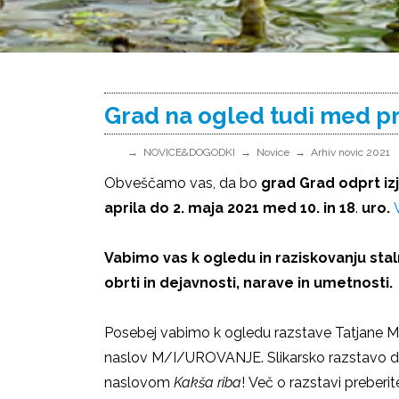
Grad na ogled tudi med pr
NOVICE&DOGODKI
Novice
Arhiv novic 2021
Obveščamo vas, da bo
grad Grad odprt iz
aprila do 2. maja 2021
med 10. in 18
.
uro.
Vabimo vas k ogledu in raziskovanju sta
obrti in dejavnosti, narave in umetnosti.
Posebej vabimo k ogledu razstave Tatjane Mij
naslov M/I/UROVANJE. Slikarsko razstavo dopo
naslovom
Kakša riba
! Več o razstavi preberi