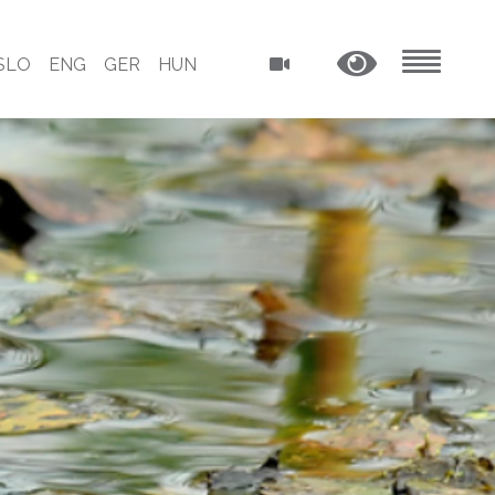
SLO
ENG
GER
HUN
MENU