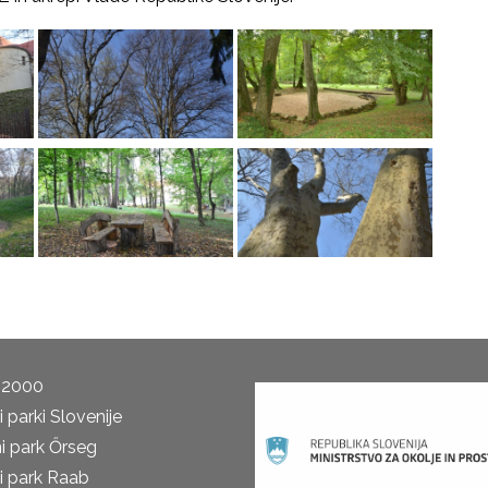
 2000
 parki Slovenije
i park Őrseg
i park Raab