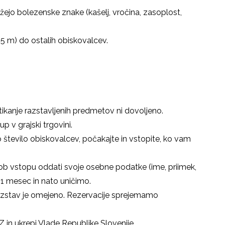
jo bolezenske znake (kašelj, vročina, zasoplost,
,5 m) do ostalih obiskovalcev.
otikanje razstavljenih predmetov ni dovoljeno.
p v grajski trgovini.
 število obiskovalcev, počakajte in vstopite, ko vam
 vstopu oddati svoje osebne podatke (ime, priimek,
o 1 mesec in nato uničimo.
azstav je omejeno. Rezervacije sprejemamo
Z in ukrepi Vlade Republike Slovenije.