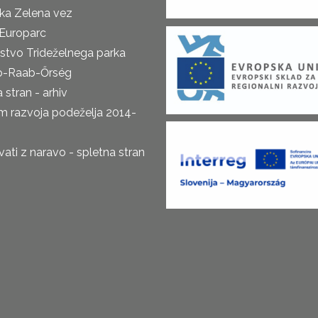
ka Zelena vez
Europarc
rstvo Trideželnega parka
o-Raab-Őrség
 stran - arhiv
m razvoja podeželja 2014-
ti z naravo - spletna stran