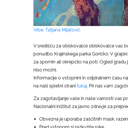
Vrbe, Tatjana Mijatović
V središču za obiskovalce obiskovalce vas bo
ponudbo Krajinskega parka Goričko. V grajski t
za spomin ali okrepčilo na poti. Ogled gradu j
niso možni.
Informacije o vstopnini in odpiralnem času n
na naši spletni strani
tukaj
. Pri nas vam zago
Za zagotavljanje vaše in naše varnosti vas pro
Nacionalni inštitut za javno zdravje za prepr
Obvezna je uporaba zaščitnih mask, razen 
Pred vstopom si razkužite roke.