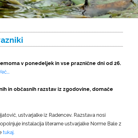
azniki
jemoma v ponedeljek in vse praznične dni od 26.
Več...
lnih in občasnih razstav iz zgodovine, domače
atovič, ustvarjalke iz Radencev. Razstava nosi
lnjuje instalacija literarne ustvarjalke Norme Bale z
te
tukaj.