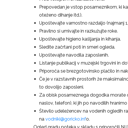
Prepovedan je vstop posameznikom, ki kaže
oteženo dihanje itd.).
Upoštevajte varnostno razdaljo (najmanj 1
Pravilno si umivajte in razkužujte roke.
Upoštevajte higieno kašljanja in kihanja.
Sledite začrtani poti in smeri ogleda.
Upoštevajte navodila zaposlenih.
Listanje publikacij v muzejski trgovini in d
Priporoča se brezgotovinsko plačilo in naku
Če je v razstavnih prostorih že maksimalno
to dovolijo zaposleni.
Za obisk posameznega dogodka morate ob
naslov, telefon), ki jih po navodilih hranim
Število udeležencev na vodenih ogledih r
na
vodniki@goricko.inf
o.
Ogled gradu poteka v skladu s priporočili NIJ