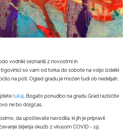
do vodniki seznanili z novostmi in
trgovinici so vam od torka do sobote na voljo izdelki
epčilo na poti. Ogled gradu je možen tudi ob nedeljah,
jdete
tukaj
.
Bogato ponudbo
na gradu Grad raziščite
ovo ne bo dolgčas.
simo, da upoštevate navodila, ki jih je pripravil
ečevanje širjenja okužb z virusom COVID - 19: