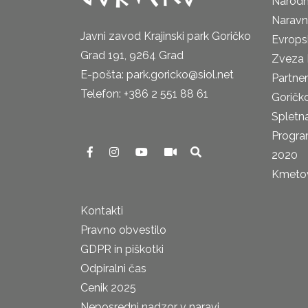
Narodn
Naravn
Javni zavod Krajinski park Goričko
Evrops
Grad 191, 9264 Grad
Zveza 
E-pošta: park.goricko@siol.net
Partne
Telefon: +386 2 551 88 61
Goričk
Spletna
Progra
2020
Kmetova
Kontakti
Pravno obvestilo
GDPR in piškotki
Odpiralni čas
Cenik 2025
Neposredni nadzor v naravi