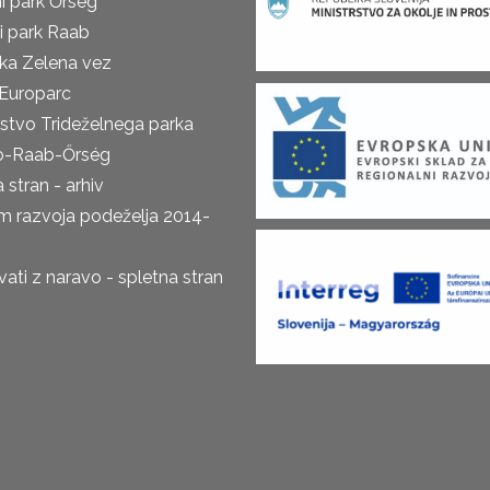
i park Őrseg
i park Raab
ka Zelena vez
Europarc
rstvo Trideželnega parka
o-Raab-Őrség
 stran - arhiv
m razvoja podeželja 2014-
ti z naravo - spletna stran