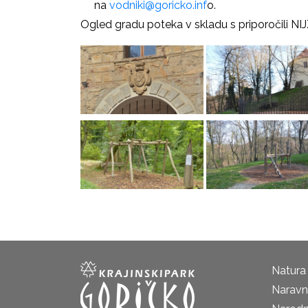
na
vodniki@goricko.inf
o.
Ogled gradu poteka v skladu s priporočili NIJ
Natura
Naravni