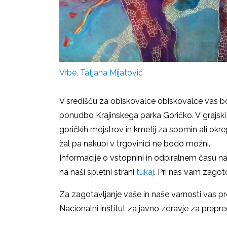
Vrbe, Tatjana Mijatović
V središču za obiskovalce obiskovalce vas bo
ponudbo Krajinskega parka Goričko. V grajski 
goričkih mojstrov in kmetij za spomin ali okr
žal pa nakupi v trgovinici ne bodo možni.
Informacije o vstopnini in odpiralnem času
na
na naši spletni strani
tukaj
.
Pri nas vam zagot
Za zagotavljanje vaše in naše varnosti vas pro
Nacionalni inštitut za javno zdravje za prepr