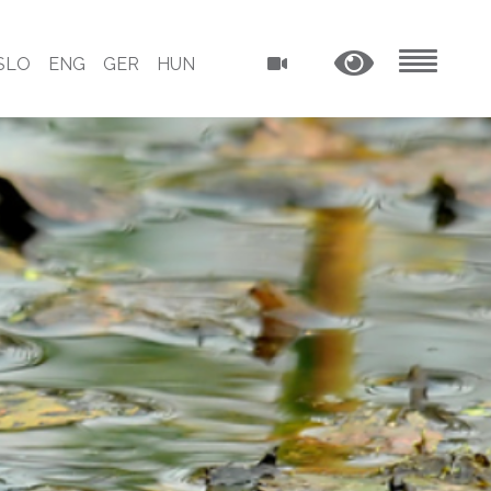
SLO
ENG
GER
HUN
MENU