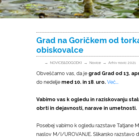
Grad na Goričkem od torka
obiskovalce
NOVICE&DOGODKI
Novice
Arhiv novic 2021
Obveščamo vas, da je
grad Grad od 13. ap
do nedelje
med 10. in 18
.
uro.
Več...
Vabimo vas k ogledu in raziskovanju sta
obrti in dejavnosti, narave in umetnosti.
Posebej vabimo k ogledu razstave Tatjane Mij
naslov M/I/UROVANJE. Slikarsko razstavo dopo