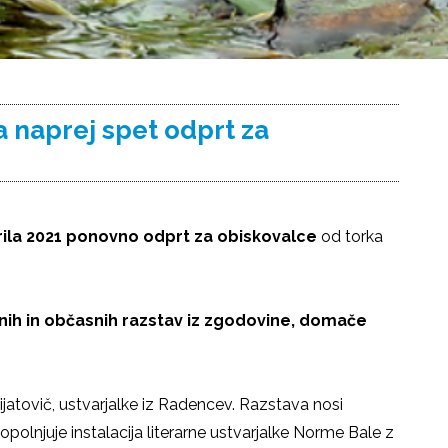
 naprej spet odprt za
rila 2021 ponovno odprt za obiskovalce
od torka
lnih in občasnih razstav iz zgodovine, domače
atovič, ustvarjalke iz Radencev. Razstava nosi
lnjuje instalacija literarne ustvarjalke Norme Bale z