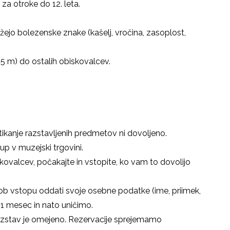
za otroke do 12. leta.
jo bolezenske znake (kašelj, vročina, zasoplost,
,5 m) do ostalih obiskovalcev.
otikanje razstavljenih predmetov ni dovoljeno.
up v muzejski trgovini.
kovalcev, počakajte in vstopite, ko vam to dovolijo
 vstopu oddati svoje osebne podatke (ime, priimek,
o 1 mesec in nato uničimo.
azstav je omejeno. Rezervacije sprejemamo