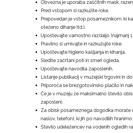
Obvezna je uporaba zaščitnih mask, razen 
Pred vstopom si razkužite roke.
Prepovedan je vstop posameznikom, ki kaže
oteženo dihanje itd.).
Upoštevajte varnostno razdaljo (najmanj 1
Pravilno si umivajte in razkužujte roke.
Upoštevajte higieno kašljanja in kihanja.
Sledite začrtani poti in smeri ogleda.
Upoštevajte navodila zaposlenih.
Listanje publikacij v muzejski trgovini in d
Priporoča se brezgotovinsko plačilo in nak
Če je v muzeju že maksimalno število obis
zaposleni.
Za obisk posameznega dogodka morate ob
naslov, telefon), ki jih po navodilih hranim
Število udeležencev na vodenih ogledih r