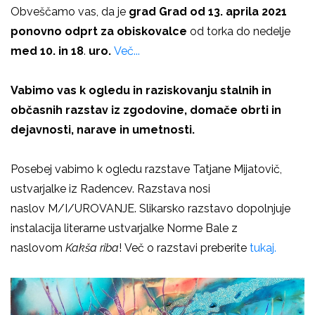
Obveščamo vas, da je
grad Grad od 13. aprila 2021
ponovno odprt za obiskovalce
od torka do nedelje
med 10. in 18
.
uro.
Več...
Vabimo vas k ogledu in raziskovanju stalnih in
občasnih razstav iz zgodovine, domače obrti in
dejavnosti, narave in umetnosti.
Posebej vabimo k ogledu razstave Tatjane Mijatovič,
ustvarjalke iz Radencev. Razstava nosi
naslov M/I/UROVANJE. Slikarsko razstavo dopolnjuje
instalacija literarne ustvarjalke Norme Bale z
naslovom
Kakša riba
! Več o razstavi preberite
tukaj.