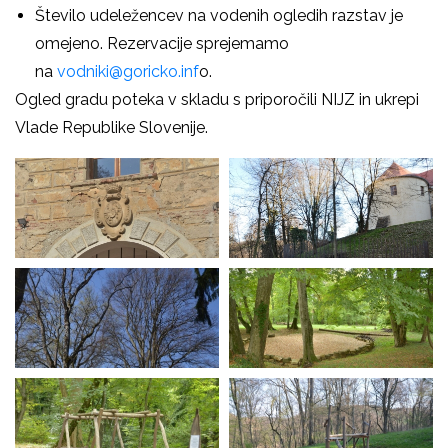
Število udeležencev na vodenih ogledih razstav je
omejeno. Rezervacije sprejemamo
na
vodniki@goricko.inf
o.
Ogled gradu poteka v skladu s priporočili NIJZ in ukrepi
Vlade Republike Slovenije.