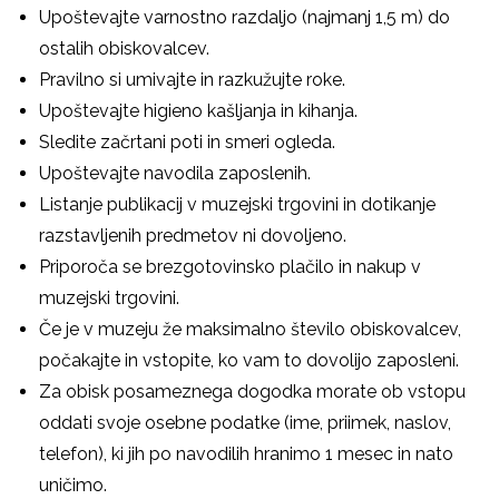
Upoštevajte varnostno razdaljo (najmanj 1,5 m) do
ostalih obiskovalcev.
Pravilno si umivajte in razkužujte roke.
Upoštevajte higieno kašljanja in kihanja.
Sledite začrtani poti in smeri ogleda.
Upoštevajte navodila zaposlenih.
Listanje publikacij v muzejski trgovini in dotikanje
razstavljenih predmetov ni dovoljeno.
Priporoča se brezgotovinsko plačilo in nakup v
muzejski trgovini.
Če je v muzeju že maksimalno število obiskovalcev,
počakajte in vstopite, ko vam to dovolijo zaposleni.
Za obisk posameznega dogodka morate ob vstopu
oddati svoje osebne podatke (ime, priimek, naslov,
telefon), ki jih po navodilih hranimo 1 mesec in nato
uničimo.