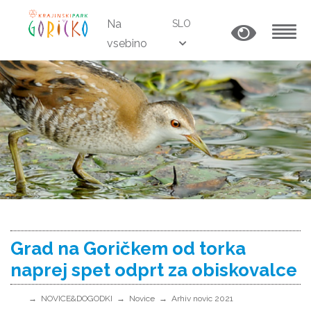
Na
SLO
vsebino
MENU
Grad na Goričkem od torka
naprej spet odprt za obiskovalce
NOVICE&DOGODKI
Novice
Arhiv novic 2021