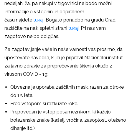
nedeljah, žal pa nakupi v trgovinici ne bodo možni.
Informacije o vstopnini in odpiralnem
času
najdete
tukaj
.
Bogato ponudbo
na gradu Grad
raziščite na naši spletni strani
tukaj
.
Pri nas vam
zagotovo ne bo dolgčas.
Za zagotavljanje vaše in naše varnosti vas prosimo, da
upoštevate navodila, ki jih je pripravil Nacionalni inštitut
za javno zdravje za preprečevanje širjenja okužb z
virusom COVID - 19:
Obvezna je uporaba zaščitnih mask, razen za otroke
do 12. leta.
Pred vstopom si razkužite roke.
Prepovedan je vstop posameznikom, ki kažejo
bolezenske znake (kašelj, vročina, zasoplost, oteženo
dihanje itd.).