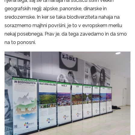
njena lega, saj se ta nahaja na stičišču štirih velikih
geografskih regij: alpske, panonske, dinarske in
sredozemske. In ker se taka biodiverziteta nahaja na
sorazmerno majhni površini, je to v evropskem merilu
nekaj posebnega. Prav je, da tega zavedamo in da smo
na to ponosni.