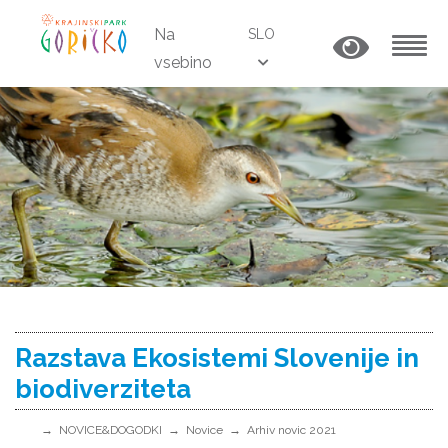
Na
SLO
vsebino
MENU
Razstava Ekosistemi Slovenije in
biodiverziteta
NOVICE&DOGODKI
Novice
Arhiv novic 2021