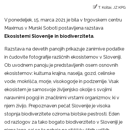
T. Koltai, JZ KPG
V ponedeljek, 15. marca 2021 je bila v trgovskem centru
Maximus v Murski Soboti postavljena razstava
Ekosistemi Slovenije in biodiverziteta
.
Razstava na devetih panojih
prikazuje zanimive podatke
in čudovite fotografije različnih ekosistemov v Sloveniji.
Ob uvodnem panoju je predstavljenih osem osnovnih
ekosistemov: kulturna krajina, naselja, gozd, celinske
vode, mokrišča, morje, visokogorje in podzemlje.
Vsak
ekosistem je samosvoje življenjsko okolje s svojimi
naravnimi pogoji in značilnimi vrstami organizmov, ki v
njem živijo. Prepoznaven pečat Slovenije je visoka
stopnja biodiverzitete oziroma biotske pestrosti. Eden
od razlogov za tako bogato biodiverziteto v Sloveniji je