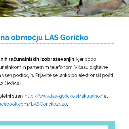
 na območju LAS Goričko
nih računalniških izobraževanjih
, kjer bodo
čunalnikom in pametnim telefonom. V času digitalne
 vseh področjih. Prijavite se lahko po elektronski pošti
52 (Jožica).
letni strani
http://www.las-goricko.si/aktualno/
ali
facebook.com/LASGoricko2020
.