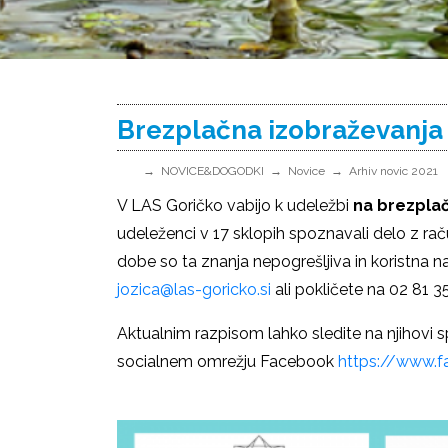
Brezplačna izobraževanja
NOVICE&DOGODKI
Novice
Arhiv novic 2021
V LAS Goričko vabijo k udeležbi
na brezplač
udeleženci v 17 sklopih spoznavali delo z ra
dobe so ta znanja nepogrešljiva in koristna na
jozica@las-goricko.si
ali pokličete na 02 81 3
Aktualnim razpisom lahko sledite na njihovi sp
socialnem omrežju Facebook
https://www.