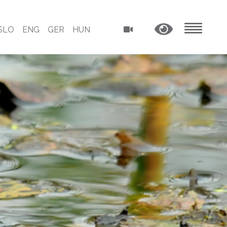
SLO
ENG
GER
HUN
MENU