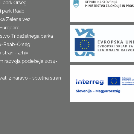
i park Őrseg
i park Raab
ka Zelena vez
Europarc
rstvo Trideželnega parka
o-Raab-Őrség
 stran - arhiv
m razvoja podeželja 2014-
ti z naravo - spletna stran