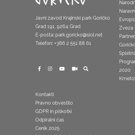
Narodn
Naravn
Javni zavod Krajinski park Goričko
Evrops
Grad 191, 9264 Grad
Zveza 
E-pošta: park.goricko@siol.net
Partne
Telefon: +386 2 551 88 61
Goričk
Spletna
Progra
2020
Kmetova
Kontakti
Pravno obvestilo
GDPR in piškotki
Odpiralni čas
Cenik 2025