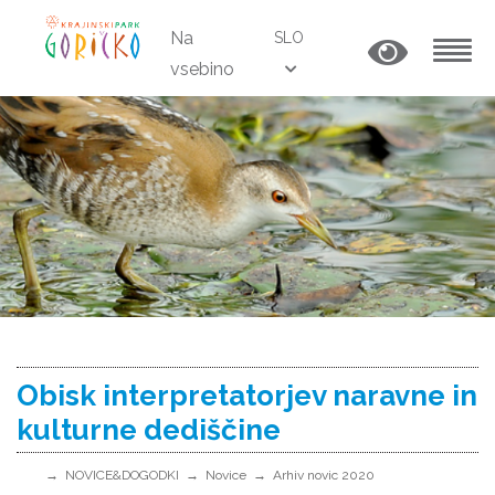
Na
SLO
vsebino
MENU
Obisk interpretatorjev naravne in
kulturne dediščine
NOVICE&DOGODKI
Novice
Arhiv novic 2020