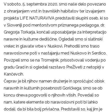
V soboto, 5. septembra 2020, smo naše delo povezano
z ohranjanjem vrst in travniških habitatov ter izvajanjem
projekta LIFE NATURAVIVA predstavili skupini oseb, ki so
v Sloveniji pod mentorstvom priznanega pedagoga, dr.
Gregorja Torkarja, končali usposabljanje za interpretacijo
naravne in kulturne dediščine. Ogledali smo si slatinski
vrelec in glavate vrbe v Nuskovi. Prehodili smo traso
naravoslovne poti v nastajanju med Nuskovo in Serdico.
Povzpeli smo se na Tromejnik, prisostvovali vodenju po
gradu Grad in si ogledali razstavo PreŽiveti z netopirji v
Kančevcih.
Čeprav je bil njihov namen druženje in sproščujoč obisk
naravnih in kulturnih posebnosti Goričkega, smo se ob
koncu dneva pogovorili o njihovih vtisih. Povedali so
nam, katere elemente ob naravoslovni poti bi lahko
dodali, da bi bila bolj privlačna. Predstavili so, kaj jim je