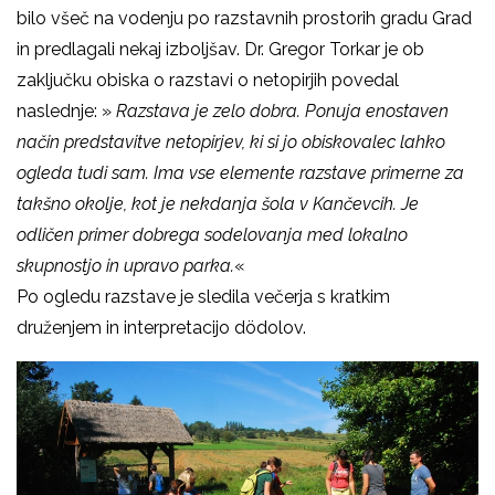
bilo všeč na vodenju po razstavnih prostorih gradu Grad
in predlagali nekaj izboljšav. Dr. Gregor Torkar je ob
zaključku obiska o razstavi o netopirjih povedal
naslednje: »
Razstava je zelo dobra. Ponuja enostaven
način predstavitve netopirjev, ki si jo obiskovalec lahko
ogleda tudi sam. Ima vse elemente razstave primerne za
takšno okolje, kot je nekdanja šola v Kančevcih. Je
odličen primer dobrega sodelovanja med lokalno
skupnostjo in upravo parka.
«
Po ogledu razstave je sledila večerja s kratkim
druženjem in interpretacijo dödolov.