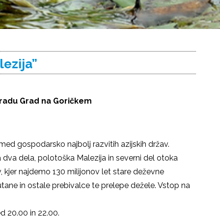
ezija”
 gradu
Grad na Goričkem
zmed gospodarsko najbolj razvitih azijskih držav.
a dva dela, polotoška Malezija in severni del otoka
, kjer najdemo 130 milijonov let stare deževne
utane in ostale prebivalce te prelepe dežele. Vstop na
 20.00 in 22.00.