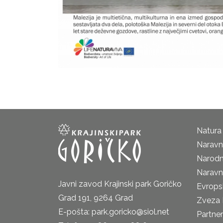
Natura
Naravni
Narodn
Naravn
Javni zavod Krajinski park Goričko
Evrops
Grad 191, 9264 Grad
Zveza 
E-pošta: park.goricko@siol.net
Partne