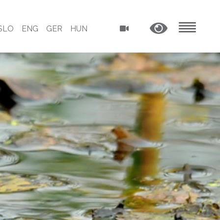
SLO
ENG
GER
HUN
MENU