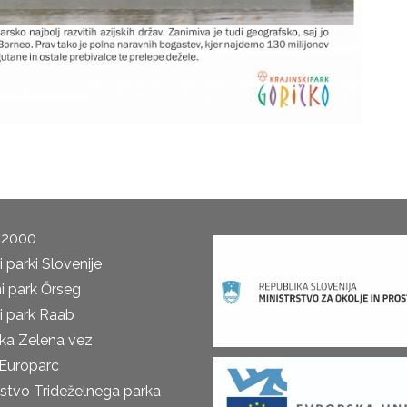
 2000
 parki Slovenije
i park Őrseg
i park Raab
ka Zelena vez
Europarc
rstvo Trideželnega parka