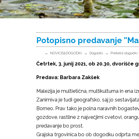
Potopisno predavanje ”Mal
NOVICE&DOGODKI
Dogodki
Pretekli dogodki
Četrtek, 3. junij 2021, ob 20.30, dvorišče
Predava: Barbara Zakšek
Malezija je multietična, multikulturna in ena i
Zanimiva je tudi geografsko, saj jo sestavljat
Borneo. Prav tako je polna naravnih bogastev
gozdove, rastline z največjimi cvetovi, orang
predavanje bo prost.
Grajska trgovinica bo ob dogodku odprta med