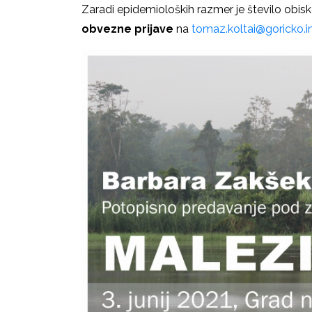
Zaradi epidemioloških razmer je število obi
obvezne prijave
na
tomaz.koltai@goricko.i