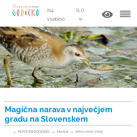
Na
SLO
vsebino
MENU
Magična narava v največjem
gradu na Slovenskem
NOVICE&DOGODKI
Novice
Arhiv novic 2019