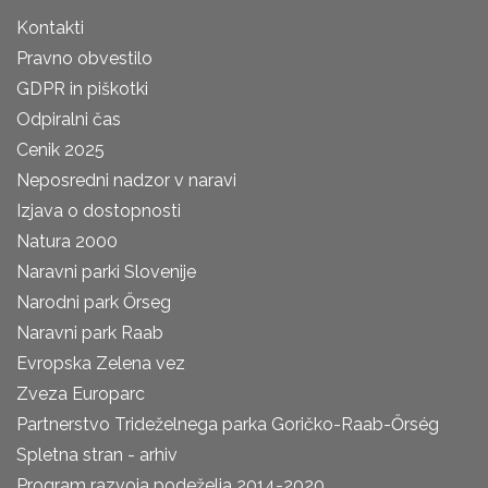
Kontakti
Pravno obvestilo
GDPR in piškotki
Odpiralni čas
Cenik 2025
Neposredni nadzor v naravi
Izjava o dostopnosti
Natura 2000
Naravni parki Slovenije
Narodni park Őrseg
Naravni park Raab
Evropska Zelena vez
Zveza Europarc
Partnerstvo Trideželnega parka Goričko-Raab-Őrség
Spletna stran - arhiv
Program razvoja podeželja 2014-2020