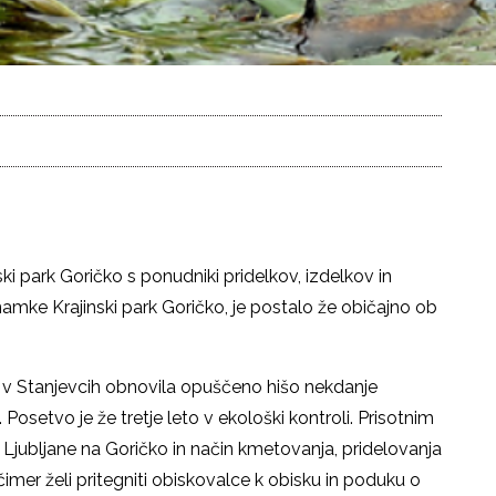
i park Goričko s ponudniki pridelkov, izdelkov in
namke Krajinski park Goričko, je postalo že običajno ob
 v Stanjevcih obnovila opuščeno hišo nekdanje
 Posetvo je že tretje leto v ekološki kontroli. Prisotnim
z Ljubljane na Goričko in način kmetovanja, pridelovanja
imer želi pritegniti obiskovalce k obisku in poduku o