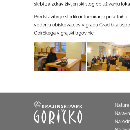
skrbi za zdrav življenjski slog ob uživanju lok
Predstavitvi je sledilo informiranje prisotnih o
vodenju obiskovalcev v gradu Grad bila uspeš
Goirčkega v grajski trgovinici.
Natura
Naravni
Narodn
Naravn