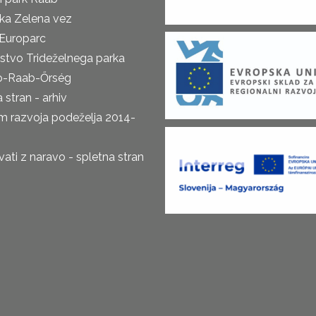
ka Zelena vez
Europarc
rstvo Trideželnega parka
o-Raab-Őrség
 stran - arhiv
m razvoja podeželja 2014-
ti z naravo - spletna stran