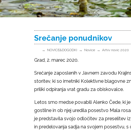
Srečanje ponudnikov
NOVICE&DOGODKI
Novice
Arhiv novic 2020
Grad, 2. marec 2020.
Srečanje zaposlenih v Javnem zavodu Krajinsk
storitev, ki so imetniki Kolektivne blagovne z
priliki odpiranja vrat gradu za obiskovalce.
Letos smo medse povabili Alenko Čede, ki je
gostilne in ob njej uredila posestvo Mala rosa.
je predstavila svojo odločitev za preselitev i
in predelovanja sadja na svojem posestvu, s č