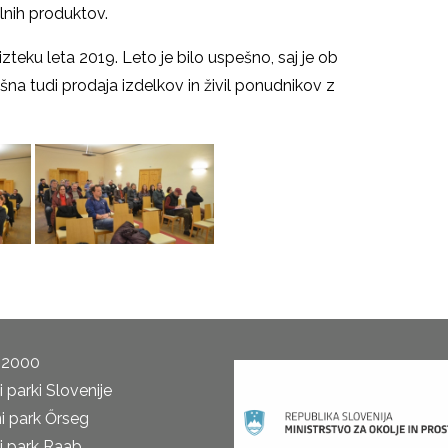
alnih produktov.
 izteku leta 2019. Leto je bilo uspešno, saj je ob
na tudi prodaja izdelkov in živil ponudnikov z
 2000
 parki Slovenije
i park Őrseg
i park Raab