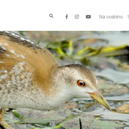
Na vsebino