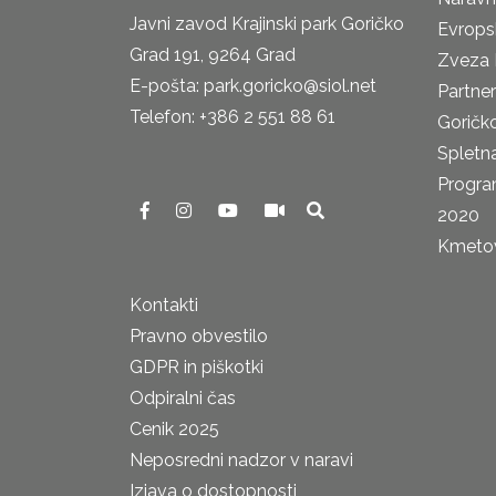
Javni zavod Krajinski park Goričko
Evrops
Grad 191, 9264 Grad
Zveza 
E-pošta: park.goricko@siol.net
Partne
Telefon: +386 2 551 88 61
Goričk
Spletna
Progra
2020
Kmetova
Kontakti
Pravno obvestilo
GDPR in piškotki
Odpiralni čas
Cenik 2025
Neposredni nadzor v naravi
Izjava o dostopnosti