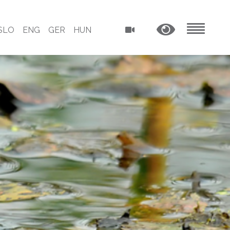
SLO
ENG
GER
HUN
MENU