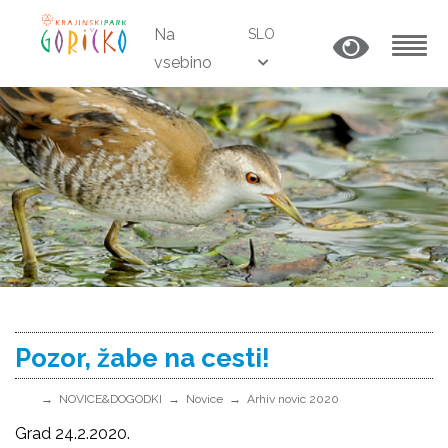
Na
SLO
vsebino
MENU
Pozor, žabe na cesti!
NOVICE&DOGODKI
Novice
Arhiv novic 2020
Grad 24.2.2020.