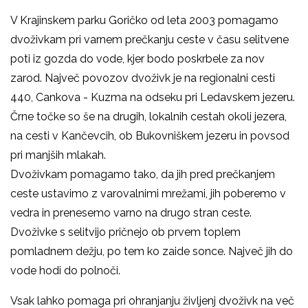
V Krajinskem parku Goričko od leta 2003 pomagamo
dvoživkam pri varnem prečkanju ceste v času selitvene
poti iz gozda do vode, kjer bodo poskrbele za nov
zarod. Največ povozov dvoživk je na regionalni cesti
440, Cankova - Kuzma na odseku pri Ledavskem jezeru.
Črne točke so še na drugih, lokalnih cestah okoli jezera,
na cesti v Kančevcih, ob Bukovniškem jezeru in povsod
pri manjših mlakah.
Dvoživkam pomagamo tako, da jih pred prečkanjem
ceste ustavimo z varovalnimi mrežami, jih poberemo v
vedra in prenesemo varno na drugo stran ceste.
Dvoživke s selitvijo pričnejo ob prvem toplem
pomladnem dežju, po tem ko zaide sonce. Največ jih do
vode hodi do polnoči.
Vsak lahko pomaga pri ohranjanju življenj dvoživk na več