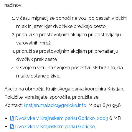
načinov:
v času migracij se ponoči ne vozi po cestah v bližini
mlak in jezer, kjer dvoživke prečkajo cesto,
pridruži se prostovoljnim akcijam pri postavljanju
varovalnih mrež,
pridruži se prostovoljnim akcijam pri prenašanju
dvoživk prek ceste,
v svojem vrtu, na svojem posestvu skrbi za to, da
mlake ostanejo žive.
Akcijo na območju Krajinskega parka koordinira Kristjan.
Pokličite, vprašajate, sporočite, pridružite se.
Kontakt:
kristjan.malacic@goricko.info
, M:041 670 956
Dvoživke v Krajinskem parku Goričko, 2003
6 MB
Dvoživke v Krajinskem parku Goričko,