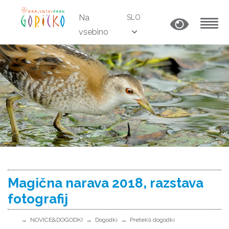
Na
SLO
vsebino
MENU
Magična narava 2018, razstava
fotografij
NOVICE&DOGODKI
Dogodki
Pretekli dogodki